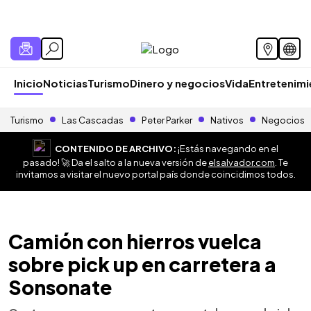
Inicio
Noticias
Turismo
Dinero y negocios
Vida
Entretenim
Turismo
Las Cascadas
Peter Parker
Nativos
Negocios
CONTENIDO DE ARCHIVO:
¡Estás navegando en el
pasado! 🚀 Da el salto a la nueva versión de
elsalvador.com
. Te
invitamos a visitar el nuevo portal país donde coincidimos todos.
Camión con hierros vuelca
sobre pick up en carretera a
Sonsonate