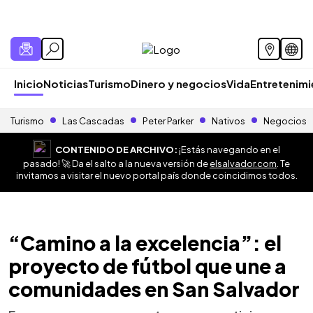
Inicio
Noticias
Turismo
Dinero y negocios
Vida
Entretenim
Turismo
Las Cascadas
Peter Parker
Nativos
Negocios
CONTENIDO DE ARCHIVO:
¡Estás navegando en el
pasado! 🚀 Da el salto a la nueva versión de
elsalvador.com
. Te
invitamos a visitar el nuevo portal país donde coincidimos todos.
“Camino a la excelencia”: el
proyecto de fútbol que une a
comunidades en San Salvador