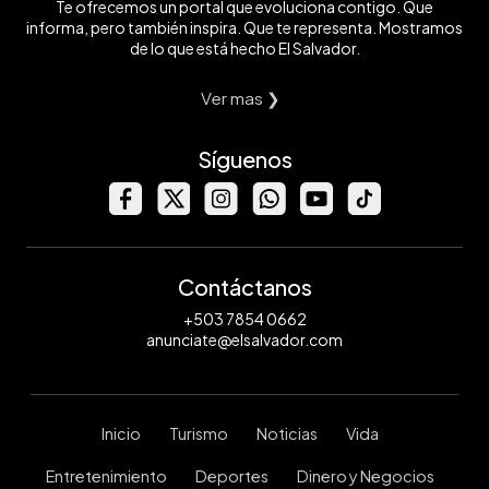
Te ofrecemos un portal que evoluciona contigo. Que
informa, pero también inspira. Que te representa. Mostramos
de lo que está hecho El Salvador.
Ver mas ❯
Síguenos
Contáctanos
+503 7854 0662
anunciate@elsalvador.com
Inicio
Turismo
Noticias
Vida
Entretenimiento
Deportes
Dinero y Negocios