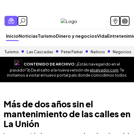
Inicio
Noticias
Turismo
Dinero y negocios
Vida
Entretenim
Turismo
Las Cascadas
Peter Parker
Nativos
Negocios
CONTENIDO DE ARCHIVO:
¡Estás navegando en el
pasado! 🚀 Da el salto a la nueva versión de
elsalvador.com
. Te
invitamos a visitar el nuevo portal país donde coincidimos todos.
Más de dos años sin el
mantenimiento de las calles en
La Unión