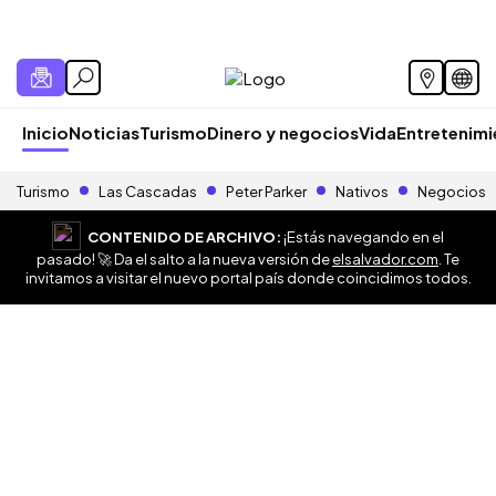
Inicio
Noticias
Turismo
Dinero y negocios
Vida
Entretenim
Turismo
Las Cascadas
Peter Parker
Nativos
Negocios
CONTENIDO DE ARCHIVO:
¡Estás navegando en el
pasado! 🚀 Da el salto a la nueva versión de
elsalvador.com
. Te
invitamos a visitar el nuevo portal país donde coincidimos todos.