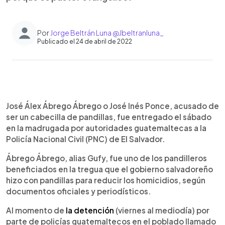
Por
Jorge Beltrán Luna @Jbeltranluna_
Publicado el 24 de abril de 2022
0:00
►
Escuchar artículo
José Álex Ábrego Ábrego o José Inés Ponce, acusado de
ser un cabecilla de pandillas, fue entregado el sábado
en la madrugada por autoridades guatemaltecas a la
Policía Nacional Civil (PNC) de El Salvador.
Ábrego Ábrego, alias Gufy, fue uno de los pandilleros
beneficiados en la tregua que el gobierno salvadoreño
hizo con pandillas para reducir los homicidios, según
documentos oficiales y periodísticos.
Al momento de
la detención
(viernes al mediodía) por
parte de policías guatemaltecos en el poblado llamado