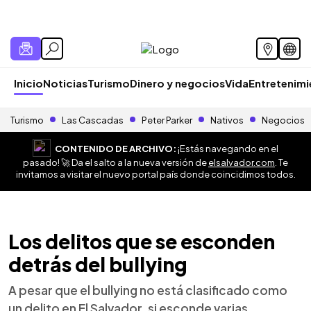
Inicio
Noticias
Turismo
Dinero y negocios
Vida
Entretenim
Turismo
Las Cascadas
Peter Parker
Nativos
Negocios
CONTENIDO DE ARCHIVO:
¡Estás navegando en el
pasado! 🚀 Da el salto a la nueva versión de
elsalvador.com
. Te
invitamos a visitar el nuevo portal país donde coincidimos todos.
Los delitos que se esconden
detrás del bullying
A pesar que el bullying no está clasificado como
un delito en El Salvador, si esconde varias