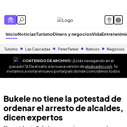
Inicio
Noticias
Turismo
Dinero y negocios
Vida
Entretenim
Turismo
Las Cascadas
Peter Parker
Nativos
Negocios
CONTENIDO DE ARCHIVO:
¡Estás navegando en el
pasado! 🚀 Da el salto a la nueva versión de
elsalvador.com
. Te
invitamos a visitar el nuevo portal país donde coincidimos todos.
Bukele no tiene la potestad de
ordenar el arresto de alcaldes,
dicen expertos