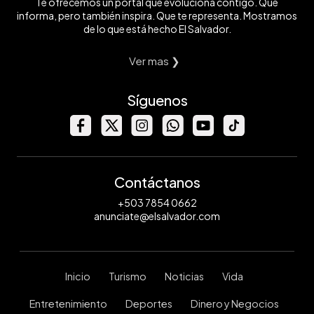
Te ofrecemos un portal que evoluciona contigo. Que
informa, pero también inspira. Que te representa. Mostramos
de lo que está hecho El Salvador.
Ver mas ❯
Síguenos
Contáctanos
+503 7854 0662
anunciate@elsalvador.com
Inicio
Turismo
Noticias
Vida
Entretenimiento
Deportes
Dinero y Negocios