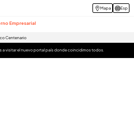
Mapa
Esp
rno Empresarial
ico Centenario
os a visitar el nuevo portal país donde coincidimos todos.