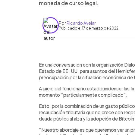
moneda de curso legal.
Por
Ricardo Avelar
Publicado el 17 de marzo de 2022
0:00
Facebook
Twitter
►
Escuchar artículo
En una conversación con la organización Diál
Estado de EE. UU. para asuntos del Hemisferi
preocupación por la situación económica de E
A juicio del funcionario estadounidense, las f
momento “particularmente complicado”.
Esto, por la combinación de un gasto público
recaudación tributaria que no crece con resp
deuda pública al alza y la adopción de Bitcoi
“Nuestro abordaje es que queremos ver un p