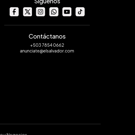
Síguenos
Contáctanos
+503 7854 0662
anunciate@elsalvador.com
ro y Negocios