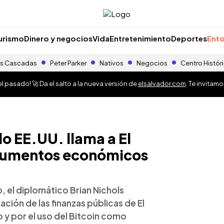
urismo
Dinero y negocios
Vida
Entretenimiento
Deportes
Ento
s Cascadas
Peter Parker
Nativos
Negocios
Centro Histór
 pasado! 🚀 Da el salto a la nueva versión de
elsalvador.com
. Te invitam
o EE.UU. llama a El
strumentos económicos
, el diplomático Brian Nichols
ción de las finanzas públicas de El
o y por el uso del Bitcoin como