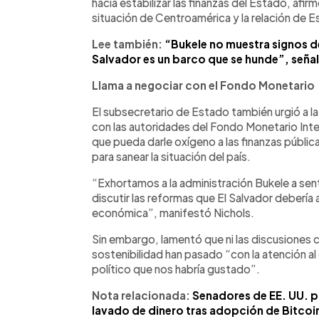
hacia estabilizar las finanzas del Estado, afir
situación de Centroamérica y la relación de 
Lee también:
“Bukele no muestra signos de
Salvador es un barco que se hunde”, seña
Llama a negociar con el Fondo Monetario
El subsecretario de Estado también urgió a l
con las autoridades del Fondo Monetario Inter
que pueda darle oxígeno a las finanzas públi
para sanear la situación del país.
“Exhortamos a la administración Bukele a sen
discutir las reformas que El Salvador debería 
económica”, manifestó Nichols.
Sin embargo, lamentó que ni las discusiones co
sostenibilidad han pasado “con la atención al
político que nos habría gustado”.
Nota relacionada:
Senadores de EE. UU. pi
lavado de dinero tras adopción de Bitcoin