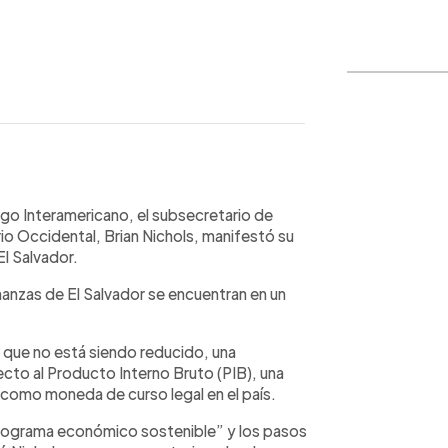
WhatsApp
Copiar link
ogo Interamericano, el subsecretario de
o Occidental, Brian Nichols, manifestó su
l Salvador.
inanzas de El Salvador se encuentran en un
 que no está siendo reducido, una
ecto al Producto Interno Bruto (PIB), una
n como moneda de curso legal en el país.
rograma económico sostenible” y los pasos