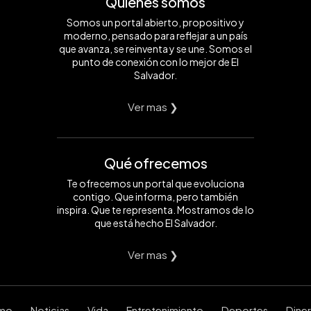
Quiénes somos
Somos un portal abierto, propositivo y
moderno, pensado para reflejar a un país
que avanza, se reinventa y se une. Somos el
punto de conexión con lo mejor de El
Salvador.
Ver mas ❯
Qué ofrecemos
Te ofrecemos un portal que evoluciona
contigo. Que informa, pero también
inspira. Que te representa. Mostramos de lo
que está hecho El Salvador.
Ver mas ❯
smo
Noticias
Vida
Entretenimiento
Deportes
Dine