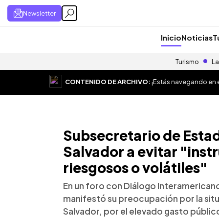
Newsletter
Inicio
Noticias
T
Turismo
La
CONTENIDO DE ARCHIVO:
¡Estás navegando en el
Subsecretario de Estad
Salvador a evitar "in
riesgosos o volátiles"
En un foro con Diálogo Interamericano
manifestó su preocupación por la situa
Salvador, por el elevado gasto públic