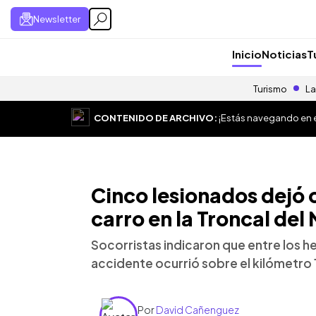
Newsletter
Inicio
Noticias
T
Turismo
La
CONTENIDO DE ARCHIVO:
¡Estás navegando en el
Cinco lesionados dejó
carro en la Troncal del
Socorristas indicaron que entre los h
accidente ocurrió sobre el kilómetro 
Por
David Cañenguez