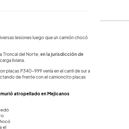
WhatsApp
Copiar link
diversas lesiones luego que un camión chocó
la Troncal del Norte,
en la jurisdicción de
carga liviana.
on placas P340-999 venía en el carril de sur a
ctando de frente con el camioncito placas
 murió atropellado en Mejicanos
uedó
ro
chocó
a el