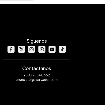
Síguenos
Contáctanos
+503 7854 0662
anunciate@elsalvador.com