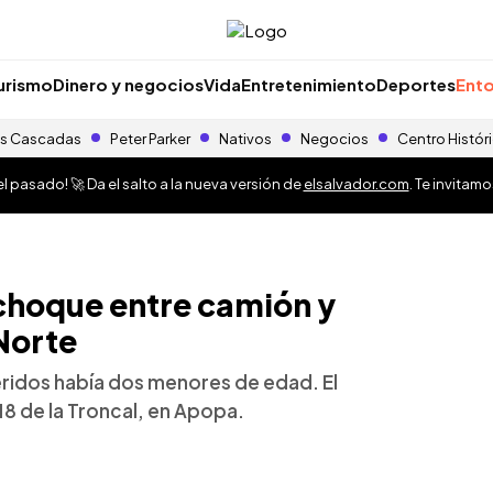
urismo
Dinero y negocios
Vida
Entretenimiento
Deportes
Ento
s Cascadas
Peter Parker
Nativos
Negocios
Centro Histór
 pasado! 🚀 Da el salto a la nueva versión de
elsalvador.com
. Te invitam
 choque entre camión y
 Norte
eridos había dos menores de edad. El
18 de la Troncal, en Apopa.