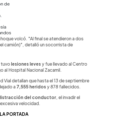
ón de
a
a.
/
sía
ndos
hoque volcó. "Al final se atendieron a dos
l camión)", detalló un socorrista de
r tuvo
lesiones leves
y fue llevado al Centro
 al Hospital Nacional Zacamil.
 Vial detallan que hasta el 13 de septiembre
dejado a
7,555 heridos
y 878 fallecidos.
distracción del conductor
, el invadir el
 a excesiva velocidad.
 LA PORTADA