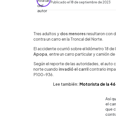
Publicado el 18 de septiembre de 2023
0:00
Facebook
Twitter
►
Escuchar artículo
Tres adultos y
dos menores
resultaron con 
contra un carro en la Troncal del Norte.
El accidente ocurrió sobre el kilómetro 18 de 
Apopa
, entre un carro particular y camión de 
Según el reporte de las autoridades, el auto c
norte cuando
invadió el carril
contrario impa
P100-936.
Lee también:
Motorista de la 46
Así q
el car
que 
contr