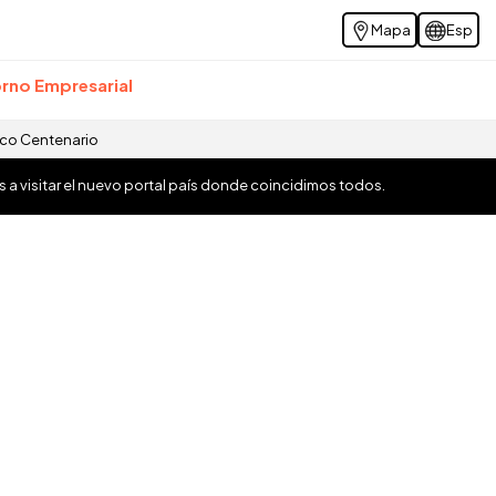
Mapa
Esp
rno Empresarial
ico Centenario
os a visitar el nuevo portal país donde coincidimos todos.