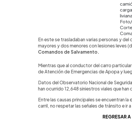
cami
carg
livian
Foto
Corte
Coma
En este se trasladaban varias personas y del c
mayores y dos menores con lesiones leves (de
Comandos de Salvamento.
Mientras que al conductor del carro particula
de Atención de Emergencias de Apopa y luego
Datos del Observatorio Nacional de Seguridad
han ocurrido 12,648 siniestros viales que han 
Entre las causas principales se encuentran la
carril, no respetar las señales de tránsito e ir
REGRESAR A