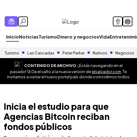
Inicio
Noticias
Turismo
Dinero y negocios
Vida
Entretenim
Turismo
Las Cascadas
Peter Parker
Nativos
Negocios
CONTENIDO DE ARCHIVO:
¡Estás navegando en el
pasado! 🚀 Da el salto a la nueva versión de
elsalvador.com
. Te
invitamos a visitar el nuevo portal país donde coincidimos todos.
Inicia el estudio para que
Agencias Bitcoin reciban
fondos públicos