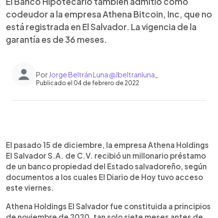
El Banco Hipotecario también admitió como
codeudor a la empresa Athena Bitcoin, Inc, que no
está registrada en El Salvador. La vigencia de la
garantía es de 36 meses.
Por
Jorge Beltrán Luna @Jbeltranluna_
Publicado el 04 de febrero de 2022
0:00
►
Escuchar artículo
El pasado 15 de diciembre, la empresa Athena Holdings
El Salvador S.A. de C.V. recibió un millonario préstamo
de un banco propiedad del Estado salvadoreño, según
documentos a los cuales El Diario de Hoy tuvo acceso
este viernes.
Athena Holdings El Salvador fue constituida a principios
de noviembre de 2020, tan solo siete meses antes de