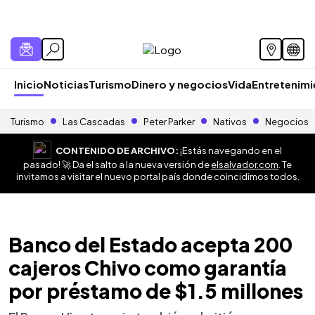
Inicio
Noticias
Turismo
Dinero y negocios
Vida
Entretenim
Turismo
Las Cascadas
Peter Parker
Nativos
Negocios
CONTENIDO DE ARCHIVO:
¡Estás navegando en el
pasado! 🚀 Da el salto a la nueva versión de
elsalvador.com
. Te
invitamos a visitar el nuevo portal país donde coincidimos todos.
Banco del Estado acepta 200
cajeros Chivo como garantía
por préstamo de $1.5 millones