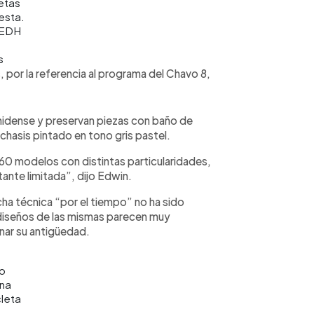
letas
esta.
 EDH
s
, por la referencia al programa del Chavo 8,
idense y preservan piezas con baño de
 chasis pintado en tono gris pastel.
60 modelos con distintas particularidades,
tante limitada”, dijo Edwin.
ficha técnica “por el tiempo” no ha sido
 diseños de las mismas parecen muy
inar su antigüedad.
lo
na
cleta