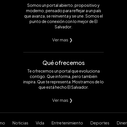
Somos un portal abierto, propositivo y
moderno, pensado para reflejar a un país
que avanza, se reinventa y se une. Somos el
punto de conexión con lo mejor de El
Salvador.
Ver mas ❯
Qué ofrecemos
Te ofrecemos un portal que evoluciona
contigo. Que informa, pero también
inspira. Que te representa. Mostramos de lo
que está hecho El Salvador.
Ver mas ❯
smo
Noticias
Vida
Entretenimiento
Deportes
Dine