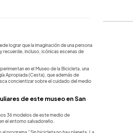
WhatsApp
Copiar link
uede lograr que la imaginación de una persona
y recuerde, incluso, icónicas escenas de
xperimentan en el Museo de la Bicicleta, una
ogía Apropiada (Cesta), que además de
sca concientizar sobre el cuidado del medio
culiares de este museo en San
enos 36 modelos de este medio de
 en el entorno salvadoreño.
 al programa “Sin bicicleta no hay planeta. La