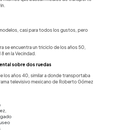
in.
 modelos, casi para todos los gustos, pero
a se encuentra un triciclo de los años 50,
 8 en la Vecindad.
ental sobre dos ruedas
e los años 40, similar a donde transportaba
ograma televisivo mexicano de Roberto Gómez
n
ez,
rgado
Museo
s