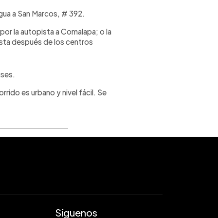
igua a San Marcos, # 392.
a por la autopista a Comalapa; o la
esta después de los centros
uses.
rrido es urbano y nivel fácil. Se
Síguenos