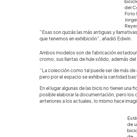
bicic
del C
Foto
Jorge
Reye
“Esas son quizás las más antiguas y llamativas
que tenemos en exhibición”, añadió Edwin.
Ambos modelos son de fabricación estadoun
cromo, sus llantas de hule sólido, además del
“La colección como tal puede ser de más de 
pero por el espacio se exhibe la cantidad bas
En el lugar algunas de las bicis no tienen una 
posible elaborar la documentación, pero los
anteriores a los actuales, lo mismo hace imag
Esti
de u
bici
de