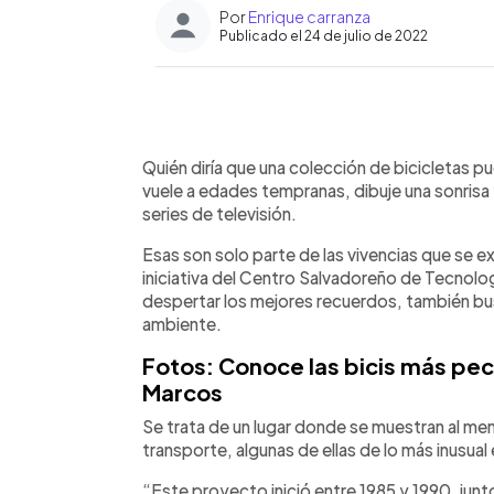
Por
Enrique carranza
Publicado el 24 de julio de 2022
0:00
Facebook
Twitter
►
Escuchar artículo
Quién diría que una colección de bicicletas p
vuele a edades tempranas, dibuje una sonrisa 
series de televisión.
Esas son solo parte de las vivencias que se e
iniciativa del Centro Salvadoreño de Tecnol
despertar los mejores recuerdos, también bu
ambiente.
Fotos: Conoce las bicis más pe
Marcos
Se trata de un lugar donde se muestran al m
transporte, algunas de ellas de lo más inusual
“Este proyecto inició entre 1985 y 1990, junto