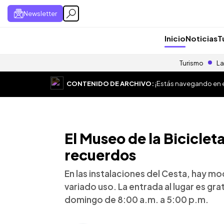
Newsletter
Inicio
Noticias
T
Turismo
La
CONTENIDO DE ARCHIVO:
¡Estás navegando en el
El Museo de la Biciclet
recuerdos
En las instalaciones del Cesta, hay 
variado uso. La entrada al lugar es grat
domingo de 8:00 a.m. a 5:00 p.m.