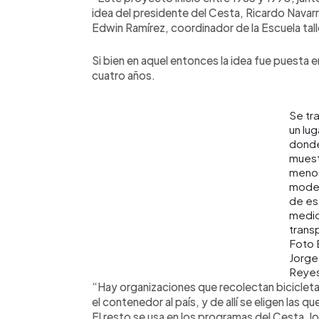
idea del presidente del Cesta, Ricardo Navar
Edwin Ramírez, coordinador de la Escuela tall
Si bien en aquel entonces la idea fue puesta e
cuatro años.
Se tr
un lug
dond
muest
meno
mode
de es
medi
trans
Foto
Jorge
Reye
“Hay organizaciones que recolectan bicicleta
el contenedor al país, y de allí se eligen las q
El resto se usa en los programas del Cesta,