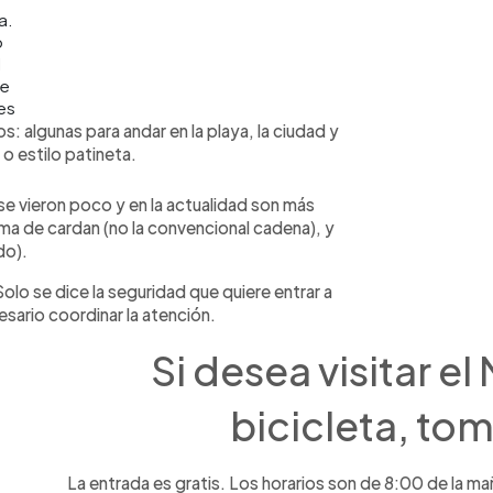
a.
o
H
ge
es
: algunas para andar en la playa, la ciudad y
o estilo patineta.
se vieron poco y en la actualidad son más
a de cardan (no la convencional cadena), y
do).
Solo se dice la seguridad que quiere entrar a
esario coordinar la atención.
Si desea visitar el
bicicleta, to
La entrada es gratis. Los horarios son de 8:00 de la mañ