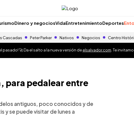
urismo
Dinero y negocios
Vida
Entretenimiento
Deportes
Ento
s Cascadas
Peter Parker
Nativos
Negocios
Centro Histór
 pasado! 🚀 Da el salto a la nueva versión de
elsalvador.com
. Te invitam
a, para pedalear entre
modelos antiguos, poco conocidos y de
is y se puede visitar de lunes a