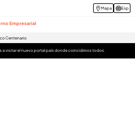
Mapa
Esp
rno Empresarial
ico Centenario
os a visitar el nuevo portal país donde coincidimos todos.