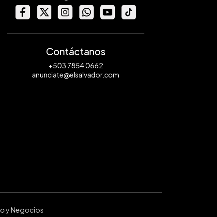
Contáctanos
+503 7854 0662
anunciate@elsalvador.com
ro y Negocios