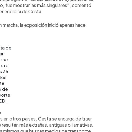
ro, fue mostrar las más singulares”, comentó
er eco bici de Cesta.
n marcha, la exposición inició apenas hace
ata de
ar
e se
ra al
s 36
los
te
o de
porte.
 EDH
s
s en otros países. Cesta se encarga de traer
ue resulten más extrañas, antiguas o llamativas.
 los mismos que buscan medios de transporte