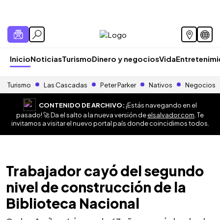
Inicio
Noticias
Turismo
Dinero y negocios
Vida
Entretenim
Turismo
Las Cascadas
Peter Parker
Nativos
Negocios
CONTENIDO DE ARCHIVO:
¡Estás navegando en el
pasado! 🚀 Da el salto a la nueva versión de
elsalvador.com
. Te
invitamos a visitar el nuevo portal país donde coincidimos todos.
Trabajador cayó del segundo
nivel de construcción de la
Biblioteca Nacional