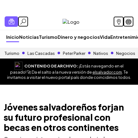
Inicio
Noticias
Turismo
Dinero y negocios
Vida
Entretenim
Turismo
Las Cascadas
Peter Parker
Nativos
Negocios
CONTENIDO DE ARCHIVO:
¡Estás navegando en el
pasado! 🚀 Da el salto a la nueva versión de
elsalvador.com
. Te
invitamos a visitar el nuevo portal país donde coincidimos todos.
Jóvenes salvadoreños forjan
su futuro profesional con
becas en otros continentes