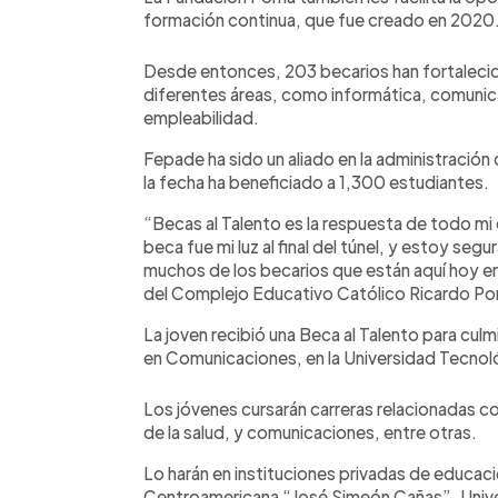
formación continua, que fue creado en 2020
Desde entonces, 203 becarios han fortalecid
diferentes áreas, como informática, comunica
empleabilidad.
Fepade ha sido un aliado en la administració
la fecha ha beneficiado a 1,300 estudiantes.
“Becas al Talento es la respuesta de todo mi 
beca fue mi luz al final del túnel, y estoy seg
muchos de los becarios que están aquí hoy e
del Complejo Educativo Católico Ricardo P
La joven recibió una Beca al Talento para culm
en Comunicaciones, en la Universidad Tecnol
Los jóvenes cursarán carreras relacionadas c
de la salud, y comunicaciones, entre otras.
Lo harán en instituciones privadas de educació
Centroamericana “José Simeón Cañas”, Univ