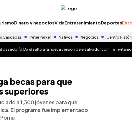
urismo
Dinero y negocios
Vida
Entretenimiento
Deportes
Ento
s Cascadas
Peter Parker
Nativos
Negocios
Centro Histór
 pasado! 🚀 Da el salto a la nueva versión de
elsalvador.com
. Te invitam
ga becas para que
s superiores
iciado a 1,300 jóvenes para que
cnica. El programa fue implementado
n Poma