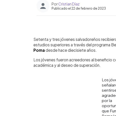
Por
Cristian Díaz
Publicado el 22 de febrero de 2023
0:00
Facebook
Twitter
►
Escuchar artículo
Setenta y tres jóvenes salvadoreños recibier
estudios superiores a través del programa Be
Poma
desde hace diecisiete años.
Los jóvenes fueron acreedores al beneficio 
académica y al deseo de superación.
Los jó
señalar
sentirs
agrade
por la
oportu
que Fu
Poma le