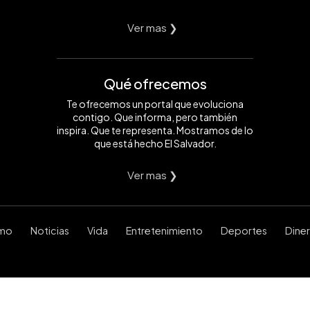
Ver mas ❯
Qué ofrecemos
Te ofrecemos un portal que evoluciona
contigo. Que informa, pero también
inspira. Que te representa. Mostramos de lo
que está hecho El Salvador.
Ver mas ❯
smo
Noticias
Vida
Entretenimiento
Deportes
Dine