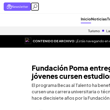
Newsletter
Inicio
Noticias
T
Turismo
La
CONTENIDO DE ARCHIVO:
¡Estás navegando en el
Fundación Poma entre
jóvenes cursen estudio
El programa Becas al Talento ha benef
cursen una carrera universitaria o té
hace diecisiete años por la Fundació