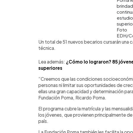
brindad
continu
estudi
superio
Foto
EDH/Co
Un total de 51 nuevos becarios cursarán una car
técnica.
Lea además:
¿Cómo lo lograron? 85 jóvene
superiores
“Creemos que las condiciones socioeconómica
personas ni limitar sus oportunidades de cre
ellas una gran capacidad y determinación para
Fundación Poma, Ricardo Poma.
El programa cubre la matrícula y las mensual
los jóvenes, que provienen principalmente de 
país.
La Fundación Poma también les facilita la op