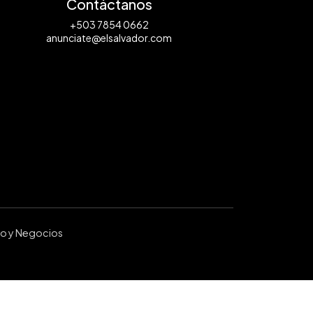
Contáctanos
+503 7854 0662
anunciate@elsalvador.com
ro y Negocios