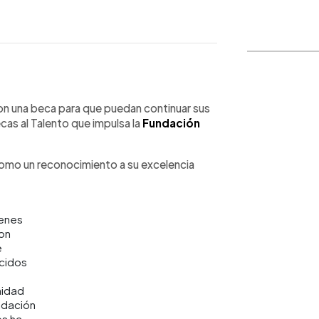
WhatsApp
Copiar link
on una beca para que puedan continuar sus
cas al Talento que impulsa la
Fundación
como un reconocimiento a su excelencia
venes
on
e
cidos
nidad
ndación
s ha