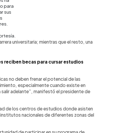
o para
ar sus
os
res.
rtesía.
rera universitaria; mientras que el resto, una
s reciben becas para cursar estudios
s no deben frenar el potencial de las
cimiento, especialmente cuando existe en
 salir adelante”, manifestó el presidente de
idad de los centros de estudios donde asisten
institutos nacionales de diferentes zonas del
ortunidad de participar en su programa de