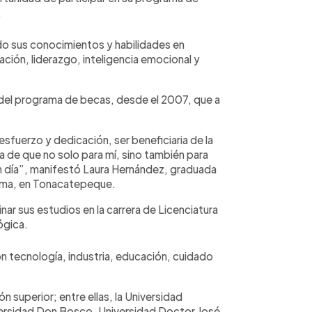
.
o sus conocimientos y habilidades en
ción, liderazgo, inteligencia emocional y
n del programa de becas, desde el 2007, que a
esfuerzo y dedicación, ser beneficiaria de la
ura de que no solo para mí, sino también para
n día”, manifestó Laura Hernández, graduada
oma, en Tonacatepeque.
inar sus estudios en la carrera de Licenciatura
ógica.
on tecnología, industria, educación, cuidado
n superior; entre ellas, la Universidad
ersidad Don Bosco, Universidad Doctor José