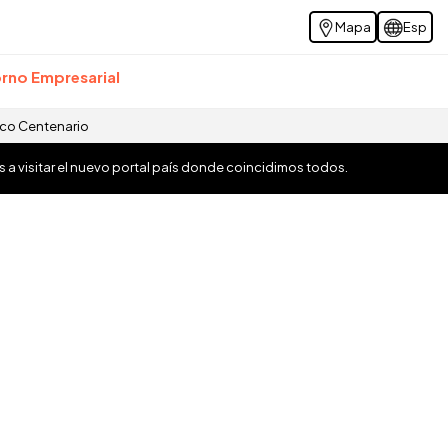
Mapa
Esp
rno Empresarial
ico Centenario
os a visitar el nuevo portal país donde coincidimos todos.