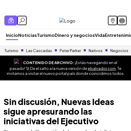
Inicio
Noticias
Turismo
Dinero y negocios
Vida
Entretenim
Turismo
Las Cascadas
Peter Parker
Nativos
Negocios
CONTENIDO DE ARCHIVO:
¡Estás navegando en el
pasado! 🚀 Da el salto a la nueva versión de
elsalvador.com
. Te
invitamos a visitar el nuevo portal país donde coincidimos todos.
Sin discusión, Nuevas Ideas
sigue apresurando las
iniciativas del Ejecutivo