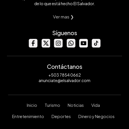
de lo que está hecho El Salvador.
Ver mas ❯
Síguenos
Contáctanos
+503 7854 0662
anunciate@elsalvador.com
Inicio
Turismo
Noticias
Vida
Entretenimiento
Deportes
Dinero y Negocios