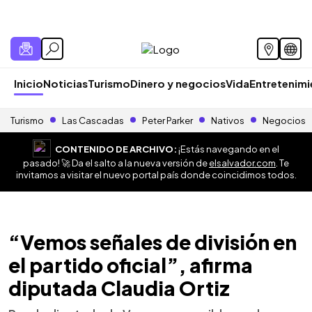
Inicio
Noticias
Turismo
Dinero y negocios
Vida
Entretenim
Turismo
Las Cascadas
Peter Parker
Nativos
Negocios
CONTENIDO DE ARCHIVO:
¡Estás navegando en el
pasado! 🚀 Da el salto a la nueva versión de
elsalvador.com
. Te
invitamos a visitar el nuevo portal país donde coincidimos todos.
“Vemos señales de división en
el partido oficial”, afirma
diputada Claudia Ortiz