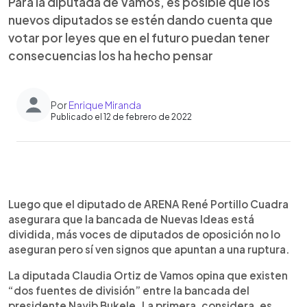
Para la diputada de Vamos, es posible que los
nuevos diputados se estén dando cuenta que
votar por leyes que en el futuro puedan tener
consecuencias los ha hecho pensar
Por
Enrique Miranda
Publicado el 12 de febrero de 2022
0:00
►
Escuchar artículo
Luego que el diputado de ARENA René Portillo Cuadra
asegurara que la bancada de Nuevas Ideas está
dividida, más voces de diputados de oposición no lo
aseguran pero sí ven signos que apuntan a una ruptura.
La diputada Claudia Ortiz de Vamos opina que existen
“dos fuentes de división” entre la bancada del
presidente Nayib Bukele. La primera, considera, es