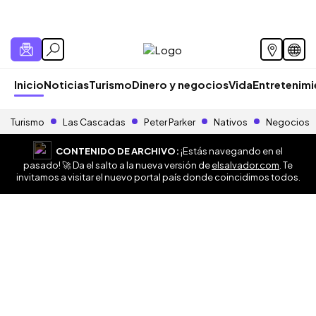
Inicio
Noticias
Turismo
Dinero y negocios
Vida
Entretenim
Turismo
Las Cascadas
Peter Parker
Nativos
Negocios
CONTENIDO DE ARCHIVO:
¡Estás navegando en el
pasado! 🚀 Da el salto a la nueva versión de
elsalvador.com
. Te
invitamos a visitar el nuevo portal país donde coincidimos todos.