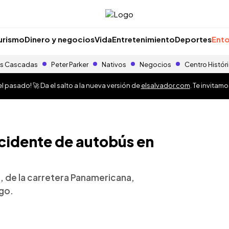
urismo
Dinero y negocios
Vida
Entretenimiento
Deportes
Ento
s Cascadas
Peter Parker
Nativos
Negocios
Centro Histór
 pasado! 🚀 Da el salto a la nueva versión de
elsalvador.com
. Te invitam
cidente de autobús en
3, de la carretera Panamericana,
ngo.