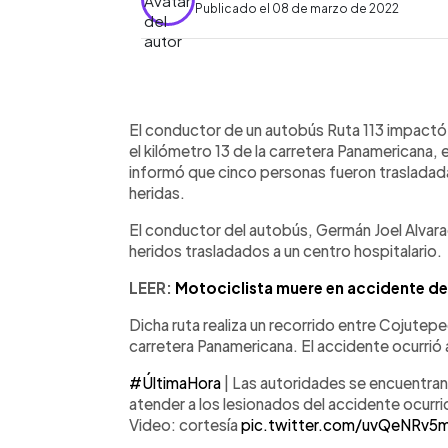
Publicado el 08 de marzo de 2022
0:00
Facebook
Twitter
►
Escuchar artículo
El conductor de un autobús Ruta 113 impactó
el kilómetro 13 de la carretera Panamericana, e
informó que cinco personas fueron trasladad
heridas.
El conductor del autobús, Germán Joel Alvara
heridos trasladados a un centro hospitalario.
LEER:
Motociclista muere en accidente de 
Dicha ruta realiza un recorrido entre Cojutepe
carretera Panamericana. El accidente ocurrió a
#ÚltimaHora
| Las autoridades se encuentran e
atender a los lesionados del accidente ocurri
Video: cortesía
pic.twitter.com/uvQeNRv5