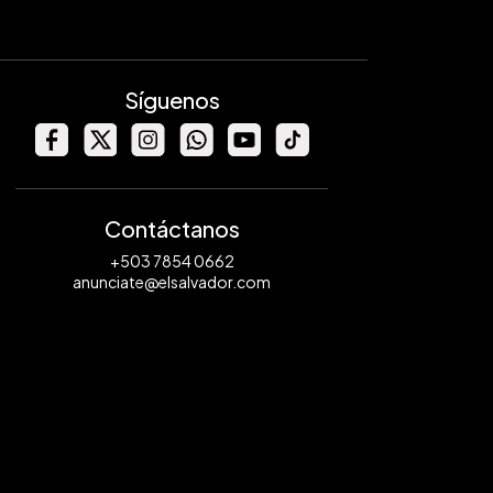
Síguenos
Contáctanos
+503 7854 0662
anunciate@elsalvador.com