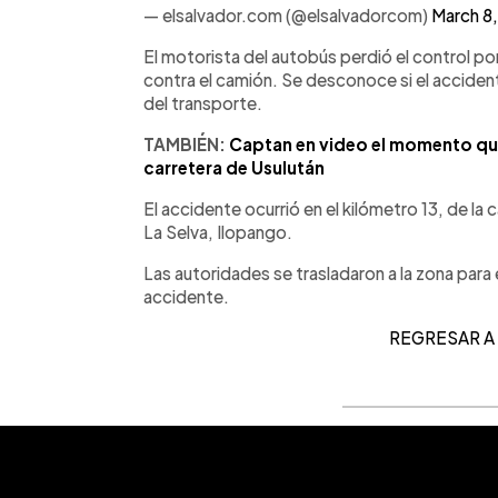
— elsalvador.com (@elsalvadorcom)
March 8
El motorista del autobús perdió el control po
contra el camión. Se desconoce si el accide
del transporte.
TAMBIÉN:
Captan en video el momento qu
carretera de Usulután
El accidente ocurrió en el kilómetro 13, de la
La Selva, Ilopango.
Las autoridades se trasladaron a la zona para 
accidente.
REGRESAR A