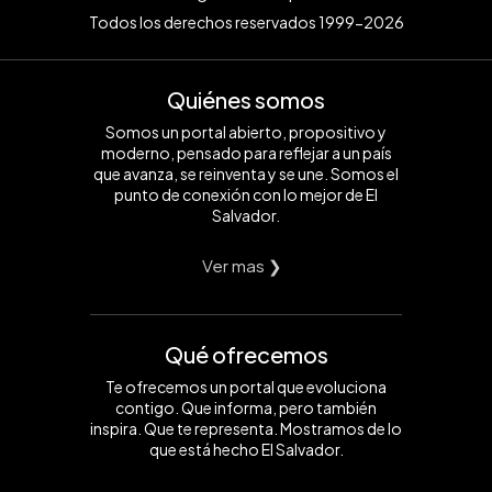
Todos los derechos reservados 1999-2026
Quiénes somos
Somos un portal abierto, propositivo y
moderno, pensado para reflejar a un país
que avanza, se reinventa y se une. Somos el
punto de conexión con lo mejor de El
Salvador.
Ver mas ❯
Qué ofrecemos
Te ofrecemos un portal que evoluciona
contigo. Que informa, pero también
inspira. Que te representa. Mostramos de lo
que está hecho El Salvador.