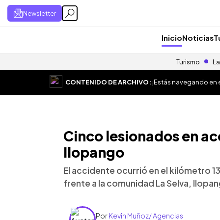
Newsletter
Inicio
Noticias
T
Turismo
La
CONTENIDO DE ARCHIVO:
¡Estás navegando en el
Cinco lesionados en ac
Ilopango
El accidente ocurrió en el kilómetro 1
frente a la comunidad La Selva, Ilopa
Por
Kevin Muñoz/ Agencias