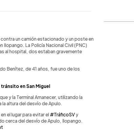
WhatsApp
Copiar link
 contra un camión estacionado y un poste en
n Ilopango. La Policía Nacional Civil (PNC)
as al hospital, dos estaban gravemente
do Benítez, de 41 años, fue uno de los
tránsito en San Miguel
que y la Terminal Amanecer, utilizando la
 la altura del desvío de Apulo.
n el lugar para evitar el
#TráficoSV
y
do cerca del desvío de Apulo, Ilopango.
mt