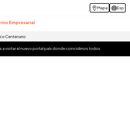
Mapa
Esp
rno Empresarial
ico Centenario
os a visitar el nuevo portal país donde coincidimos todos.