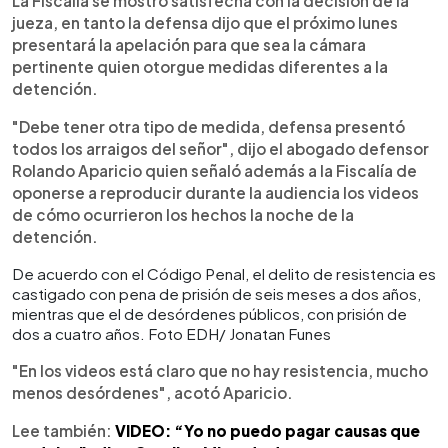
La Fiscalía se mostró satisfecha con la decisión de la
jueza, en tanto la defensa dijo que el próximo lunes
presentará la apelación para que sea la cámara
pertinente quien otorgue medidas diferentes a la
detención.
"Debe tener otra tipo de medida, defensa presentó
todos los arraigos del señor", dijo el abogado defensor
Rolando Aparicio quien señaló además a la Fiscalía de
oponerse a reproducir durante la audiencia los videos
de cómo ocurrieron los hechos la noche de la
detención.
De acuerdo con el Código Penal, el delito de resistencia es
castigado con pena de prisión de seis meses a dos años,
mientras que el de desórdenes públicos, con prisión de
dos a cuatro años. Foto EDH/ Jonatan Funes
"En los videos está claro que no hay resistencia, mucho
menos desórdenes", acotó Aparicio.
Lee también:
VIDEO: “Yo no puedo pagar causas que