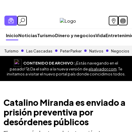
Inicio
Noticias
Turismo
Dinero y negocios
Vida
Entretenim
Turismo
Las Cascadas
Peter Parker
Nativos
Negocios
CONTENIDO DE ARCHIVO:
¡Estás navegando en el
pasado! 🚀 Da el salto a la nueva versión de
elsalvador.com
. Te
invitamos a visitar el nuevo portal país donde coincidimos todos.
Catalino Miranda es enviado a
prisión preventiva por
desórdenes públicos