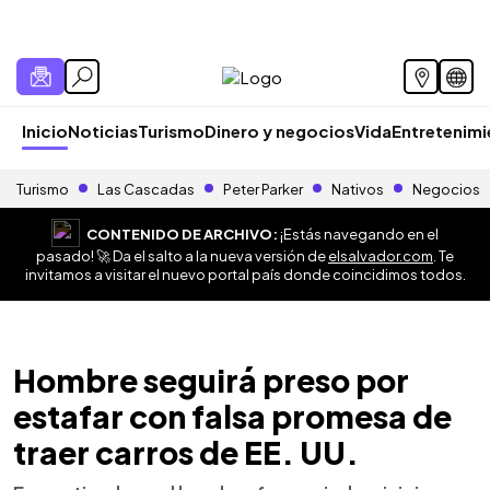
Inicio
Noticias
Turismo
Dinero y negocios
Vida
Entretenim
Turismo
Las Cascadas
Peter Parker
Nativos
Negocios
CONTENIDO DE ARCHIVO:
¡Estás navegando en el
pasado! 🚀 Da el salto a la nueva versión de
elsalvador.com
. Te
invitamos a visitar el nuevo portal país donde coincidimos todos.
Hombre seguirá preso por
estafar con falsa promesa de
traer carros de EE. UU.