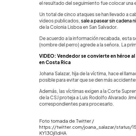
el resultado del seguimiento fue colocar una 
Un total de cinco ataques se han llevado a c
videos publicados,
sale a pasear sin cadena n
de la Colonia Lisboa en San Salvador.
De acuerdo a la información recabada, esta s
(nombre del perro) agrede a la señora. La pri
VIDEO: Vendedor se convierte en héroe al s
en Costa Rica
Johana Salazar, hija de la víctima, hace el lla
posible para evitar que se den más accidentes
Además, las víctimas exigen a la Corte Suprem
de la CSJ proteja a Luis Rodolfo Alvarado Jim
correspondientes para procesarlo.
Foto tomada de Twitter /
https://twitter.com/joana_salazar/status
KY13Ojl1dHA