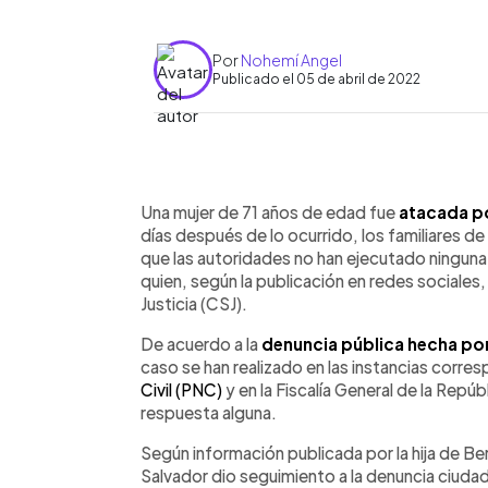
Por
Nohemí Angel
Publicado el 05 de abril de 2022
0:00
Facebook
Twitter
►
Escuchar artículo
Una mujer de 71 años de edad fue
atacada po
días después de lo ocurrido, los familiares d
que las autoridades no han ejecutado ninguna 
quien, según la publicación en redes sociale
Justicia (CSJ).
De acuerdo a la
denuncia pública hecha por 
caso se han realizado en las instancias corres
Civil (PNC)
y en la Fiscalía General de la Repú
respuesta alguna.
Según información publicada por la hija de Ber
Salvador dio seguimiento a la denuncia ciudada