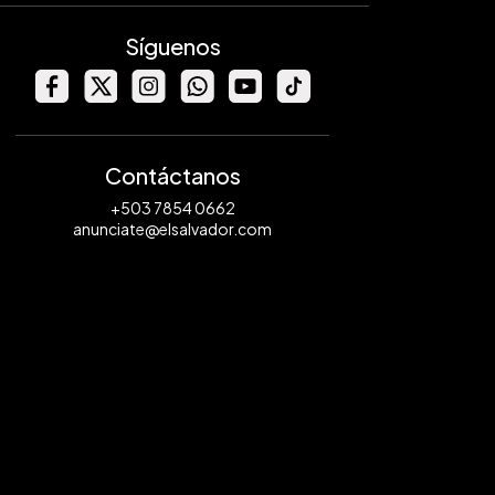
Síguenos
Contáctanos
+503 7854 0662
anunciate@elsalvador.com