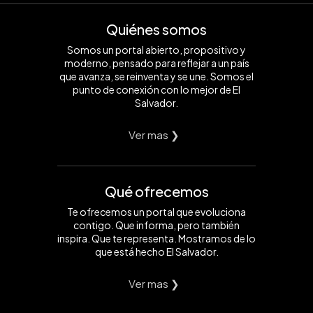
Quiénes somos
Somos un portal abierto, propositivo y
moderno, pensado para reflejar a un país
que avanza, se reinventa y se une. Somos el
punto de conexión con lo mejor de El
Salvador.
Ver mas ❯
Qué ofrecemos
Te ofrecemos un portal que evoluciona
contigo. Que informa, pero también
inspira. Que te representa. Mostramos de lo
que está hecho El Salvador.
Ver mas ❯