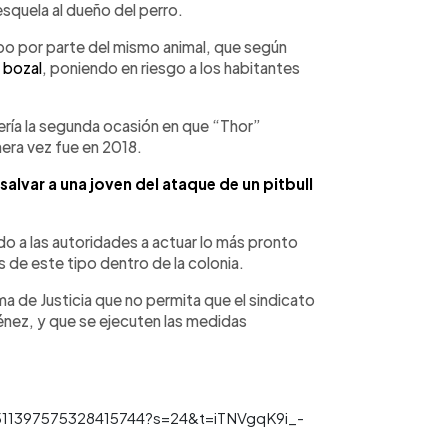
esquela al dueño del perro.
abo por parte del mismo animal, que según
i bozal
, poniendo en riesgo a los habitantes
ería la segunda ocasión en que “Thor”
mera vez fue en 2018.
alvar a una joven del ataque de un pitbull
mado a las autoridades a actuar lo más pronto
 de este tipo dentro de la colonia.
a de Justicia que no permita que el sindicato
énez, y que se ejecuten las medidas
/1511397575328415744?s=24&t=iTNVgqK9i_-