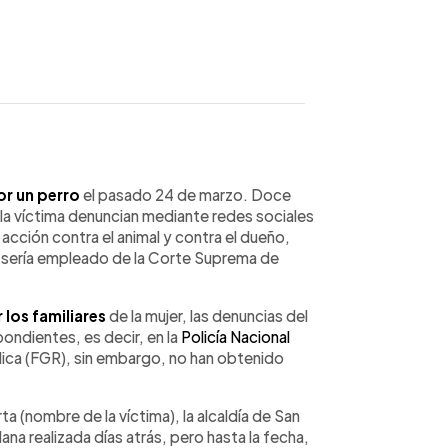
WhatsApp
Copiar link
r un perro
el pasado 24 de marzo. Doce
e la víctima denuncian mediante redes sociales
acción contra el animal y contra el dueño,
s, sería empleado de la Corte Suprema de
los familiares
de la mujer, las denuncias del
pondientes, es decir, en la
Policía Nacional
blica (FGR), sin embargo, no han obtenido
ta (nombre de la víctima), la alcaldía de San
na realizada días atrás, pero hasta la fecha,