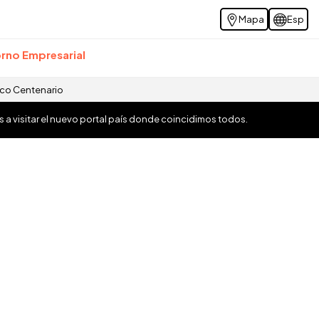
Mapa
Esp
rno Empresarial
ico Centenario
os a visitar el nuevo portal país donde coincidimos todos.