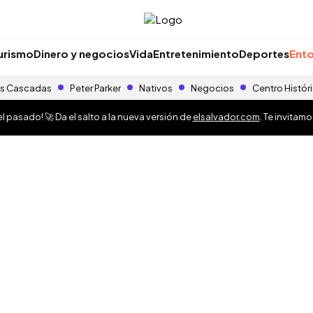
urismo
Dinero y negocios
Vida
Entretenimiento
Deportes
Ento
s Cascadas
Peter Parker
Nativos
Negocios
Centro Histór
 pasado! 🚀 Da el salto a la nueva versión de
elsalvador.com
. Te invitam