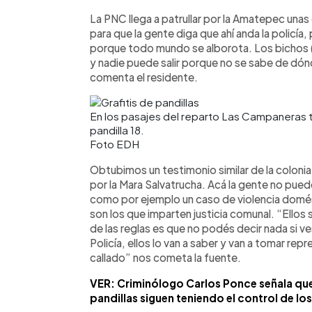
La PNC llega a patrullar por la Amatepec unas
para que la gente diga que ahí anda la policía
porque todo mundo se alborota. Los bichos (
y nadie puede salir porque no se sabe de dón
comenta el residente.
En los pasajes del reparto Las Campaneras tod
pandilla 18.
Foto EDH
Obtubimos un testimonio similar de la colon
por la Mara Salvatrucha. Acá la gente no puede 
como por ejemplo un caso de violencia domésti
son los que imparten justicia comunal. “Ellos 
de las reglas es que no podés decir nada si ve
Policía, ellos lo van a saber y van a tomar rep
callado” nos cometa la fuente.
VER: Criminólogo Carlos Ponce señala q
pandillas siguen teniendo el control de los