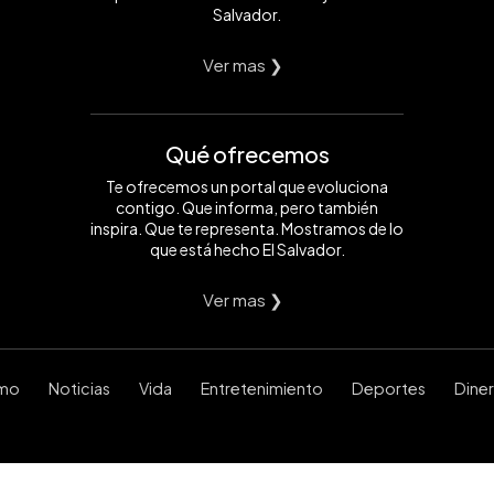
Salvador.
Ver mas ❯
Qué ofrecemos
Te ofrecemos un portal que evoluciona
contigo. Que informa, pero también
inspira. Que te representa. Mostramos de lo
que está hecho El Salvador.
Ver mas ❯
smo
Noticias
Vida
Entretenimiento
Deportes
Dine