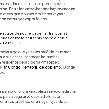
as es el lado más oscuro porque ponen
ación. Entre los entrevistados hay jóvenes no
o creen que policías y militares vayan a
 con patrullajes esporádicos.
ehículos de noche deben entrar con las
sonas en moto entran sin casco o con la
ro. Foto EDH
cambiar algo que ya se les salió de las manos.
ar a sus casas, aparecen las tumbas
n residente de la colonia Amatepec,
l
Plan Control Territorial del gobierno.
Donde
ios.
e para pronunciar una palabra relacionada con
o para asegurarse que nadie lo está
ntrevista se hizo en un lugar lejos de su