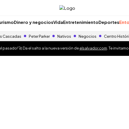
urismo
Dinero y negocios
Vida
Entretenimiento
Deportes
Ento
s Cascadas
Peter Parker
Nativos
Negocios
Centro Histór
 pasado! 🚀 Da el salto a la nueva versión de
elsalvador.com
. Te invitam