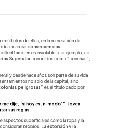
WhatsApp
Copiar link
 o múltiplos de ellos, en la numeración de
odría acarrear c
onsecuencias
illeril también es inviolable, por ejemplo, no
idas Superstar
conocidos como “conchas”,
eral y desde hace años son parte de su vida
sentamientos no solo de la capital, sino
olonias peligrosas”
es el título dado por
 me dije, ‘si hoy es, ni modo’”: Joven
atar sus reglas
e aspectos superficiales como la ropa y la
s consideran propios. La
extorsión y la