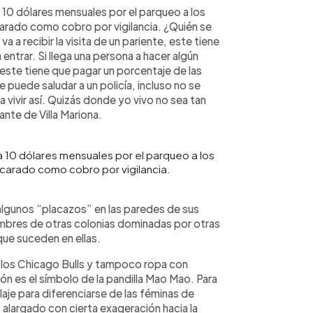
a 10 dólares mensuales por el parqueo a los
arado como cobro por vigilancia. ¿Quién se
va a recibir la visita de un pariente, este tiene
entrar. Si llega una persona a hacer algún
este tiene que pagar un porcentaje de las
e puede saludar a un policía, incluso no se
 vivir así. Quizás donde yo vivo no sea tan
ante de Villa Mariona.
ra 10 dólares mensuales por el parqueo a los
carado como cobro por vigilancia.
lgunos “placazos” en las paredes de sus
ombres de otras colonias dominadas por otras
 que suceden en ellas.
e los Chicago Bulls y tampoco ropa con
n es el símbolo de la pandilla Mao Mao. Para
laje para diferenciarse de las féminas de
 alargado con cierta exageración hacia la