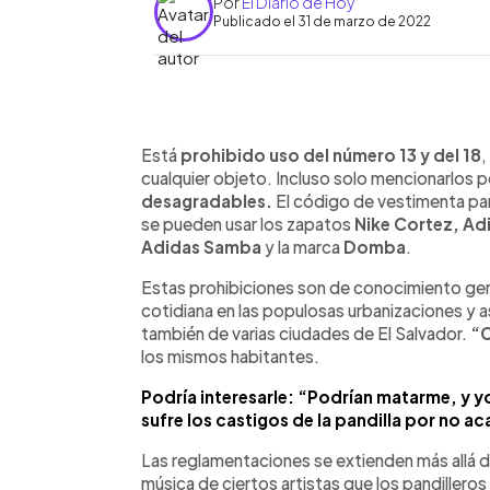
Por
El Diario de Hoy
Publicado el 31 de marzo de 2022
0:00
Facebook
Twitter
►
Escuchar artículo
Está
prohibido uso del número 13 y del 18
,
cualquier objeto. Incluso solo mencionarlos p
desagradables.
El código de vestimenta pand
se pueden usar los zapatos
Nike Cortez, Ad
Adidas Samba
y la marca
Domba
.
Estas prohibiciones son de conocimiento gen
cotidiana en las populosas urbanizaciones y a
también de varias ciudades de El Salvador.
“C
los mismos habitantes.
Podría interesarle: “Podrían matarme, y yo
sufre los castigos de la pandilla por no ac
Las reglamentaciones se extienden más allá d
música de ciertos artistas que los pandillero