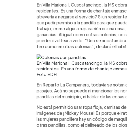
En Villa Mariona I, Cuscatancingo, la MS cobr
residentes. Es una forma de chantaje enmasc
atrevería a negarse al servicio? Si un residente 
que pedir permiso a la pandilla para que pueda 
trabajo, como alguna reparación en una casa, 
ganancias. Al igual como entras colonias, no s
puede ni voltear a verlo. “Uno se acostumbra a
feo como en otras colonias”, declaró el habit
En Villa Mariona I, Cuscatancingo, la MS cob
residentes. Es una forma de chantaje enmas
Foto EDH
En Reparto La Campanera, todavía se notan a
pasajes. Acá no se puede ni mencionar los n
pandillas del municipio, ni hablar de las cosas
No está permitido usar ropa floja, camisas d
imágenes de ¡Mickey Mouse! Es porque el rató
las mujeres pandillera hay un código de maquil
otras pandillas, como el delineado de los ojos