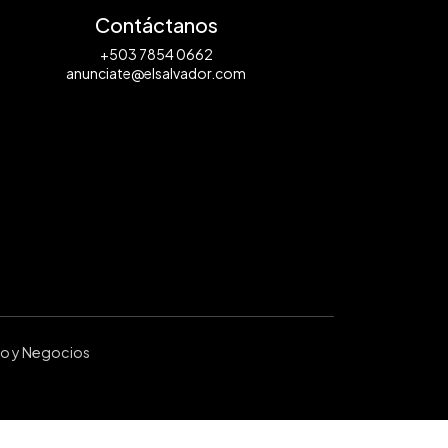
Contáctanos
+503 7854 0662
anunciate@elsalvador.com
ro y Negocios