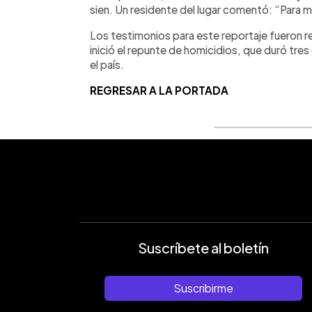
sien. Un residente del lugar comentó: “Para mí 
Los testimonios para este reportaje fueron 
inició el repunte de homicidios, que duró tre
el país.
REGRESAR A LA PORTADA
Suscríbete al boletín
Suscribirme