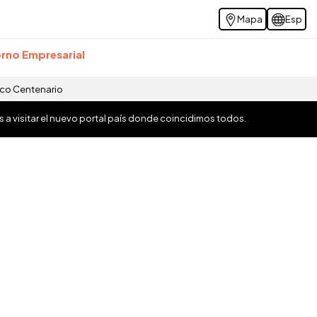
Mapa
Esp
rno Empresarial
ico Centenario
os a visitar el nuevo portal país donde coincidimos todos.