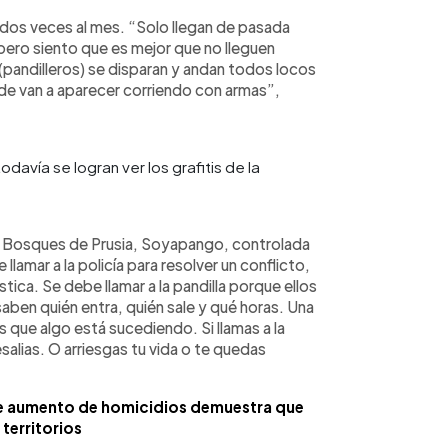
 dos veces al mes. “Solo llegan de pasada
, pero siento que es mejor que no lleguen
pandilleros) se disparan y andan todos locos
de van a aparecer corriendo con armas”,
avía se logran ver los grafitis de la
ia Bosques de Prusia, Soyapango, controlada
llamar a la policía para resolver un conflicto,
ca. Se debe llamar a la pandilla porque ellos
saben quién entra, quién sale y qué horas. Una
s que algo está sucediendo. Si llamas a la
resalias. O arriesgas tu vida o te quedas
ue aumento de homicidios demuestra que
 territorios