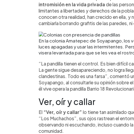
intromisión en la vida privada
de las person
limitantes a libertades y derechos de la pobl
conocen otra realidad, han crecido en ella, y n
cambiarla borrando grafitis de las paredes, ni
En la colonia Amatepec de Soyapango, los v
luces apagadas y usar las intermitentes. Per
visera levantada para que se les vea el rost
“La pandilla tienen el control. Es bien difícil 
La gente sigue desapareciendo, no logra lleg
clandestinas. Todo es una farsa”, comentó u
Soyapango, al consultarle su opinión sobre e
él vive opera la pandilla Barrio 18 Revolucionar
Ver, oír y callar
El
“Ver, oír y callar”
lo tiene tan asimilado qu
“Los Muchachos”, sus ojos rastrean el entorn
observando ni escuchando, incluso cuando la e
comunidad.