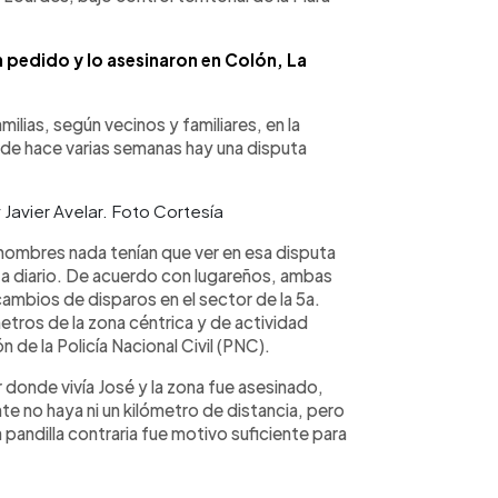
n pedido y lo asesinaron en Colón, La
ilias, según vecinos y familiares, en la
sde hace varias semanas hay una disputa
Javier Avelar. Foto Cortesía
 hombres nada tenían que ver en esa disputa
si a diario. De acuerdo con lugareños, ambas
ambios de disparos en el sector de la 5a.
etros de la zona céntrica y de actividad
 de la Policía Nacional Civil (PNC).
r donde vivía José y la zona fue asesinado,
e no haya ni un kilómetro de distancia, pero
la pandilla contraria fue motivo suficiente para