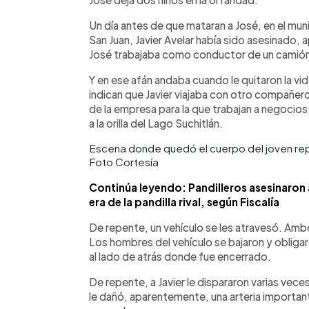
Un día antes de que mataran a José, en el mun
San Juan, Javier Avelar había sido asesinado,
José trabajaba como conductor de un camión 
Y en ese afán andaba cuando le quitaron la vid
indican que Javier viajaba con otro compañero 
de la empresa para la que trabajan a negocios
a la orilla del Lago Suchitlán.
Escena donde quedó el cuerpo del joven rep
Foto Cortesía
Continúa leyendo: Pandilleros asesinaron 
era de la pandilla rival, según Fiscalía
De repente, un vehículo se les atravesó. Amb
Los hombres del vehículo se bajaron y obliga
al lado de atrás donde fue encerrado.
De repente, a Javier le dispararon varias veces.
le dañó, aparentemente, una arteria importan