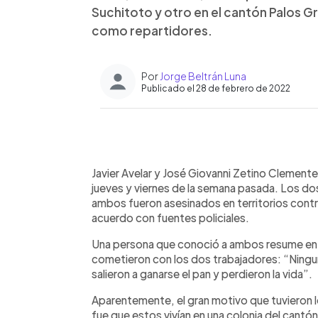
Suchitoto y otro en el cantón Palos 
como repartidores.
Por
Jorge Beltrán Luna
Publicado el 28 de febrero de 2022
0:00
Facebook
Twitter
►
Escuchar artículo
Javier Avelar y José Giovanni Zetino Clemente
jueves y viernes de la semana pasada. Los d
ambos fueron asesinados en territorios contro
acuerdo con fuentes policiales.
Una persona que conoció a ambos resume en una
cometieron con los dos trabajadores: “Ningu
salieron a ganarse el pan y perdieron la vida”.
Aparentemente, el gran motivo que tuvieron los
fue que estos vivían en una colonia del cantón 