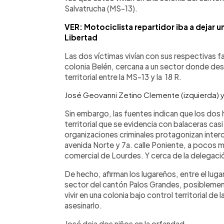
Salvatrucha (MS-13).
VER: Motociclista repartidor iba a dejar u
Libertad
Las dos víctimas vivían con sus respectivas fam
colonia Belén, cercana a un sector donde de
territorial entre la MS-13 y la 18 R.
José Geovanni Zetino Clemente (izquierda) y 
Sin embargo, las fuentes indican que los dos
territorial que se evidencia con balaceras ca
organizaciones criminales protagonizan interc
avenida Norte y 7a. calle Poniente, a pocos m
comercial de Lourdes. Y cerca de la delegación
De hecho, afirman los lugareños, entre el luga
sector del cantón Palos Grandes, posiblement
vivir en una colonia bajo control territorial de 
asesinarlo.
José deja dos niños en la orfandad.