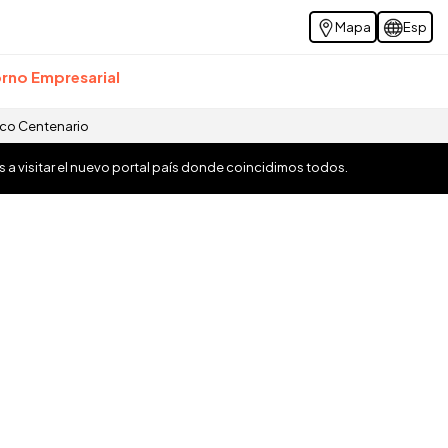
Mapa
Esp
rno Empresarial
ico Centenario
os a visitar el nuevo portal país donde coincidimos todos.