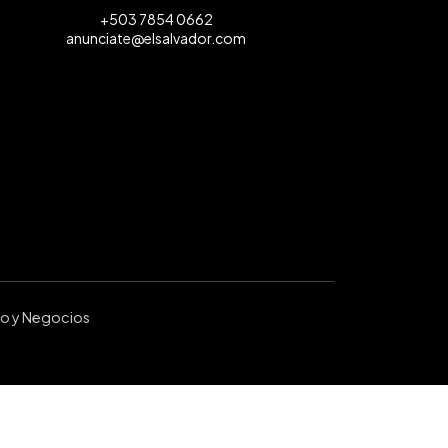
+503 7854 0662
anunciate@elsalvador.com
ro y Negocios