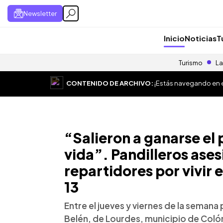
Newsletter
Inicio
Noticias
T
Turismo
La
CONTENIDO DE ARCHIVO:
¡Estás navegando en el
“Salieron a ganarse el 
vida”. Pandilleros ases
repartidores por vivir e
13
Entre el jueves y viernes de la semana
Belén, de Lourdes, municipio de Coló