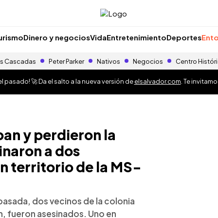
urismo
Dinero y negocios
Vida
Entretenimiento
Deportes
Ento
s Cascadas
Peter Parker
Nativos
Negocios
Centro Histór
 pasado! 🚀 Da el salto a la nueva versión de
elsalvador.com
. Te invitam
pan y perdieron la
inaron a dos
n territorio de la MS-
 pasada, dos vecinos de la colonia
n, fueron asesinados. Uno en