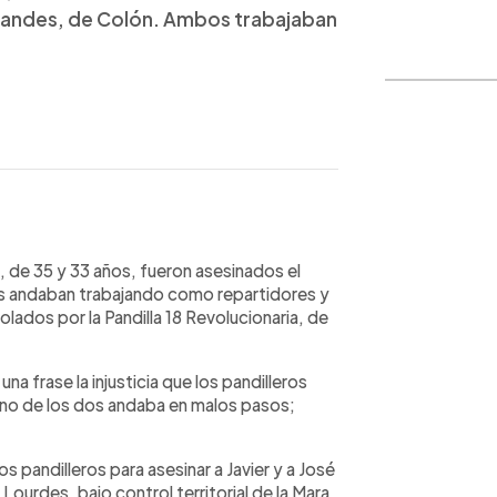
Grandes, de Colón. Ambos trabajaban
WhatsApp
Copiar link
, de 35 y 33 años, fueron asesinados el
os andaban trabajando como repartidores y
lados por la Pandilla 18 Revolucionaria, de
 frase la injusticia que los pandilleros
no de los dos andaba en malos pasos;
 pandilleros para asesinar a Javier y a José
Lourdes, bajo control territorial de la Mara