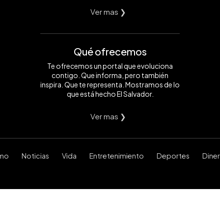
Ver mas ❯
Qué ofrecemos
Te ofrecemos un portal que evoluciona
contigo. Que informa, pero también
inspira. Que te representa. Mostramos de lo
que está hecho El Salvador.
Ver mas ❯
smo
Noticias
Vida
Entretenimiento
Deportes
Dine