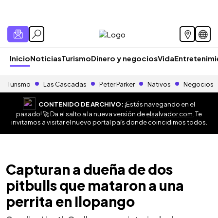
Inicio
Noticias
Turismo
Dinero y negocios
Vida
Entretenim
Turismo
Las Cascadas
Peter Parker
Nativos
Negocios
CONTENIDO DE ARCHIVO:
¡Estás navegando en el
pasado! 🚀 Da el salto a la nueva versión de
elsalvador.com
. Te
invitamos a visitar el nuevo portal país donde coincidimos todos.
Capturan a dueña de dos
pitbulls que mataron a una
perrita en Ilopango