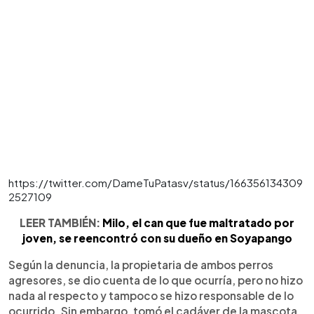
https://twitter.com/DameTuPatasv/status/166356134309
2527109
LEER TAMBIÉN:
Milo, el can que fue maltratado por
joven, se reencontró con su dueño en Soyapango
Según la denuncia, la propietaria de ambos perros
agresores, se dio cuenta de lo que ocurría, pero no hizo
nada al respecto y tampoco se hizo responsable de lo
ocurrido. Sin embargo, tomó el cadáver de la mascota,