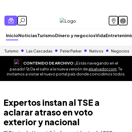
Inicio
Noticias
Turismo
Dinero y negocios
Vida
Entretenim
Turismo
Las Cascadas
Peter Parker
Nativos
Negocios
CONTENIDO DE ARCHIVO:
¡Estás navegando en el
pasado! 🚀 Da el salto a la nueva versión de
elsalvador.com
. Te
invitamos a visitar el nuevo portal país donde coincidimos todos.
Expertos instan al TSE a
aclarar atraso en voto
exterior y nacional