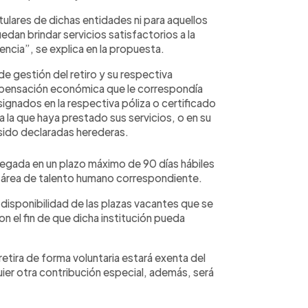
itulares de dichas entidades ni para aquellos
edan brindar servicios satisfactorios a la
encia”, se explica en la propuesta.
e gestión del retiro y su respectiva
mpensación económica que le correspondía
ignados en la respectiva póliza o certificado
 a la que haya prestado sus servicios, o en su
sido declaradas herederas.
gada en un plazo máximo de 90 días hábiles
el área de talento humano correspondiente.
 disponibilidad de las plazas vacantes que se
n el fin de que dicha institución pueda
retira de forma voluntaria estará exenta del
ier otra contribución especial, además, será