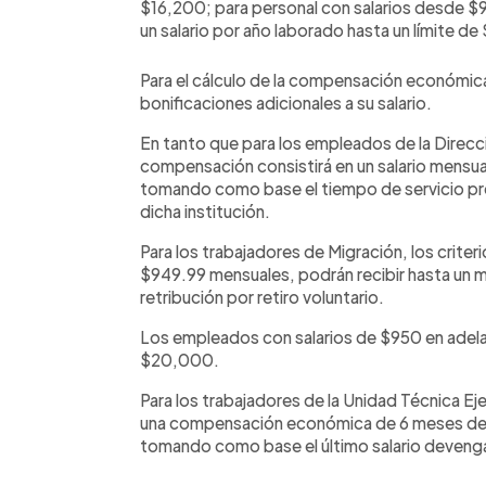
$16,200; para personal con salarios desde $9
un salario por año laborado hasta un límite d
Para el cálculo de la compensación económica
bonificaciones adicionales a su salario.
En tanto que para los empleados de la Direcci
compensación consistirá en un salario mensua
tomando como base el tiempo de servicio pre
dicha institución.
Para los trabajadores de Migración, los criter
$949.99 mensuales, podrán recibir hasta un
retribución por retiro voluntario.
Los empleados con salarios de $950 en adelant
$20,000.
Para los trabajadores de la Unidad Técnica Ej
una compensación económica de 6 meses de 
tomando como base el último salario deveng