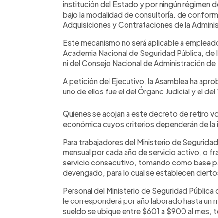
institución del Estado y por ningún régimen 
bajo la modalidad de consultoría, de conformi
Adquisiciones y Contrataciones de la Adminis
Este mecanismo no será aplicable a empleados
Academia Nacional de Seguridad Pública, de l
ni del Consejo Nacional de Administración d
A petición del Ejecutivo, la Asamblea ha apro
uno de ellos fue el del Órgano Judicial y el de
Quienes se acojan a este decreto de retiro 
económica cuyos criterios dependerán de la in
Para trabajadores del Ministerio de Seguridad P
mensual por cada año de servicio activo, o 
servicio consecutivo, tomando como base para 
devengado, para lo cual se establecen ciertos
Personal del Ministerio de Seguridad Pública
le corresponderá por año laborado hasta un
sueldo se ubique entre $601 a $900 al mes, 