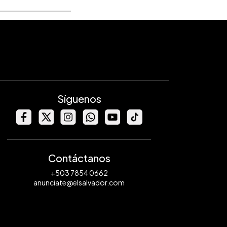
Síguenos
Contáctanos
+503 7854 0662
anunciate@elsalvador.com