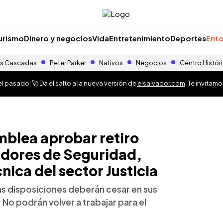
urismo
Dinero y negocios
Vida
Entretenimiento
Deportes
Ento
s Cascadas
Peter Parker
Nativos
Negocios
Centro Histór
 pasado! 🚀 Da el salto a la nueva versión de
elsalvador.com
. Te invitam
amblea aprobar retiro
adores de Seguridad,
ica del sector Justicia
s disposiciones deberán cesar en sus
 No podrán volver a trabajar para el