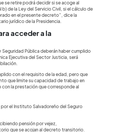
 se retire podrá decidir si se acoge al
b) de la Ley del Servicio Civil, si el cálculo de
rado en el presente decreto”, dice la
rio jurídico de la Presidencia.
ara acceder a la
a y Seguridad Pública deberán haber cumplido
ica Ejecutiva del Sector Justicia, será
bilación.
plido con el requisito de la edad, pero que
o que limite su capacidad de trabajo en
 con la prestación que corresponde al
a por el Instituto Salvadoreño del Seguro
ecibiendo pensión por vejez,
rio que se acojan al decreto transitorio.