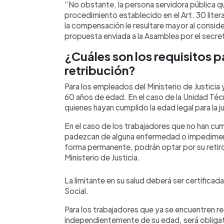
“No obstante, la persona servidora pública que
procedimiento establecido en el Art. 30 literal 
la compensación le resultare mayor al conside
propuesta enviada a la Asamblea por el secreta
¿Cuáles son los requisitos p
retribución?
Para los empleados del Ministerio de Justici
60 años de edad. En el caso de la Unidad Técn
quienes hayan cumplido la edad legal para la ju
En el caso de los trabajadores que no han cum
padezcan de alguna enfermedad o impediment
forma permanente, podrán optar por su retiro
Ministerio de Justicia.
La limitante en su salud deberá ser certificad
Social.
Para los trabajadores que ya se encuentren r
independientemente de su edad, será obligato