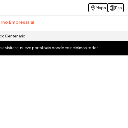
Mapa
Esp
rno Empresarial
ico Centenario
os a visitar el nuevo portal país donde coincidimos todos.