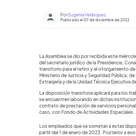
Por
Eugenia Velásquez
Publicado el 07 de diciembre de 2022
0:00
Facebook
Twitter
►
Escuchar artículo
La Asamblea se dio por recibida este miércol
del secretario jurídico de la Presidencia, Con
transitorio para el retiro y el otorgamiento
Ministerio de Justicia y Seguridad Pública, de
Extranjería y de la Unidad Técnica Ejecutiva de
La disposición transitoria aplicará para los 
se encuentren laborando en dichas institucio
contrato de prestación de servicios persona
caso, con Fondo de Actividades Especiales.
Los empleados que se sometan a estas dispo
partir del 1 de enero de 2023. Posterior a eso