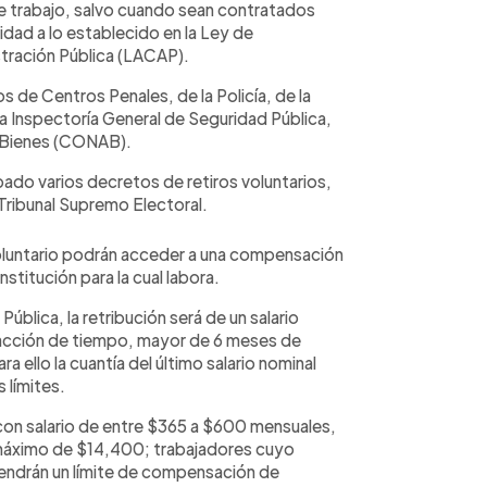
de trabajo, salvo cuando sean contratados
dad a lo establecido en la Ley de
tración Pública (LACAP).
 de Centros Penales, de la Policía, de la
a Inspectoría General de Seguridad Pública,
e Bienes (CONAB).
bado varios decretos de retiros voluntarios,
l Tribunal Supremo Electoral.
voluntario podrán acceder a una compensación
stitución para la cual labora.
ública, la retribución será de un salario
fracción de tiempo, mayor de 6 meses de
ello la cuantía del último salario nominal
 límites.
 con salario de entre $365 a $600 mensuales,
 máximo de $14,400; trabajadores cuyo
tendrán un límite de compensación de