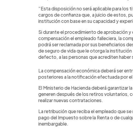
“Esta disposición no será aplicable para los t
cargos de confianza que, a juicio de estos, pu
institución con base en su capacidad y experi
Si durante el procedimiento de aprobación y d
compensación el empleado falleciera, la co
podrá ser reclamada por sus beneficiarios des
de seguro de vida que le otorga la institución
defecto, a las personas que acrediten haber 
La compensación económica deberá ser entre
posteriores a la notificación efectuada por 
El Ministerio de Hacienda deberá garantizar la
generen después de los retiros voluntarios, co
realizar nuevas contrataciones.
La retribución que reciba el empleado que se 
pago del Impuesto sobre la Renta o de cualqu
inembargable.