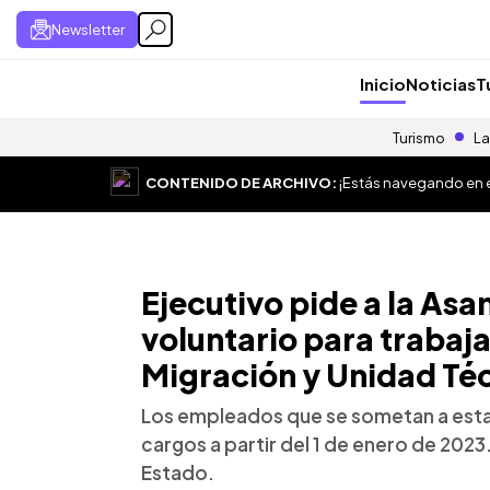
Newsletter
Inicio
Noticias
T
Turismo
La
CONTENIDO DE ARCHIVO:
¡Estás navegando en el
Ejecutivo pide a la As
voluntario para trabaj
Migración y Unidad Técn
Los empleados que se sometan a esta
cargos a partir del 1 de enero de 2023.
Estado.