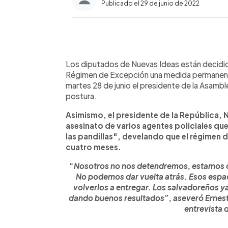
Publicado el 29 de junio de 2022
0:00
Facebook
Twitter
►
Escuchar artículo
Los diputados de Nuevas Ideas están decidido
Régimen de Excepción una medida permanente
martes 28 de junio el presidente de la Asambl
postura.
Asimismo, el presidente de la República, 
asesinato de varios agentes policiales que
las pandillas", develando que el régimen d
cuatro meses.
“Nosotros no nos detendremos, estamos c
No podemos dar vuelta atrás. Esos esp
volverlos a entregar. Los salvadoreños y
dando buenos resultados”, aseveró Ernesto
entrevista d