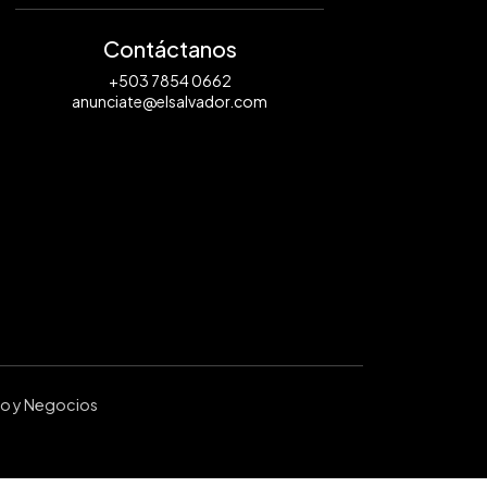
Contáctanos
+503 7854 0662
anunciate@elsalvador.com
ro y Negocios