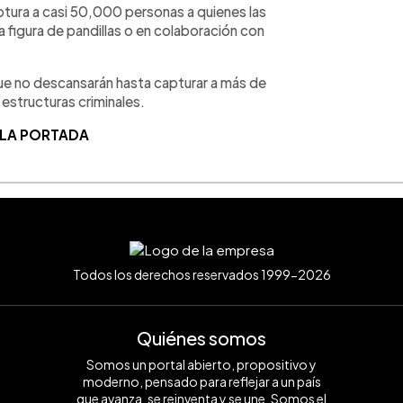
ptura a casi 50,000 personas a quienes las
a figura de pandillas o en colaboración con
ue no descansarán hasta capturar a más de
structuras criminales.
 LA PORTADA
Todos los derechos reservados 1999-2026
Quiénes somos
Somos un portal abierto, propositivo y
moderno, pensado para reflejar a un país
que avanza, se reinventa y se une. Somos el