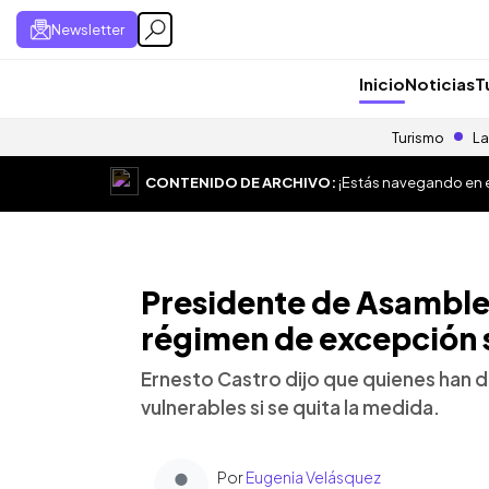
Newsletter
Inicio
Noticias
T
Turismo
La
CONTENIDO DE ARCHIVO:
¡Estás navegando en el
Presidente de Asamble
régimen de excepción 
Ernesto Castro dijo que quienes han 
vulnerables si se quita la medida.
Por
Eugenia Velásquez