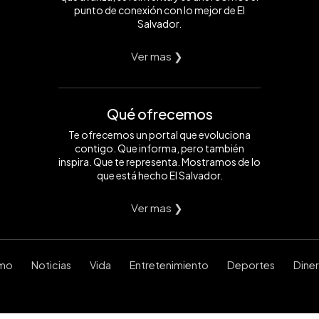
punto de conexión con lo mejor de El
Salvador.
Ver mas ❯
Qué ofrecemos
Te ofrecemos un portal que evoluciona
contigo. Que informa, pero también
inspira. Que te representa. Mostramos de lo
que está hecho El Salvador.
Ver mas ❯
smo
Noticias
Vida
Entretenimiento
Deportes
Dine