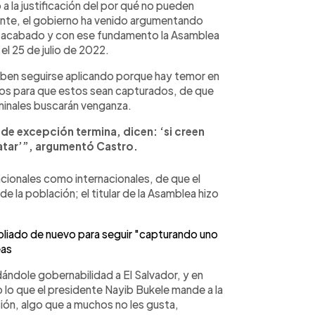
 la justificación del por qué no pueden
nte, el gobierno ha venido argumentando
an acabado y con ese fundamento la Asamblea
el 25 de julio de 2022.
eben seguirse aplicando porque hay temor en
eros para que estos sean capturados, de que
riminales buscarán venganza.
 de excepción termina, dicen: ‘si creen
matar’”, argumentó Castro.
acionales como internacionales, de que el
 la población; el titular de la Asamblea hizo
liado de nuevo para seguir "capturando uno
eas
dándole gobernabilidad a El Salvador, y en
 lo que el presidente Nayib Bukele mande a la
ión, algo que a muchos no les gusta,