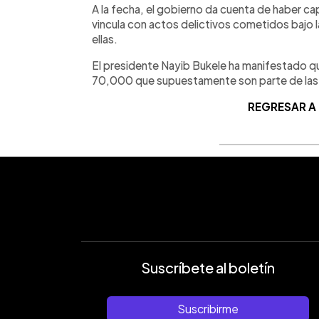
A la fecha, el gobierno da cuenta de haber ca
vincula con actos delictivos cometidos bajo l
ellas.
El presidente Nayib Bukele ha manifestado q
70,000 que supuestamente son parte de las e
REGRESAR A
Suscríbete al boletín
Suscribirme