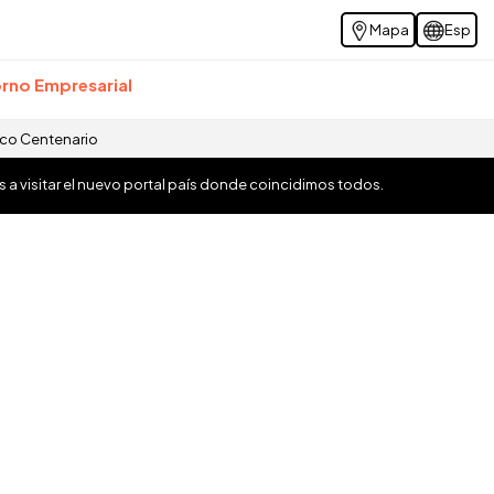
Mapa
Esp
rno Empresarial
ico Centenario
os a visitar el nuevo portal país donde coincidimos todos.