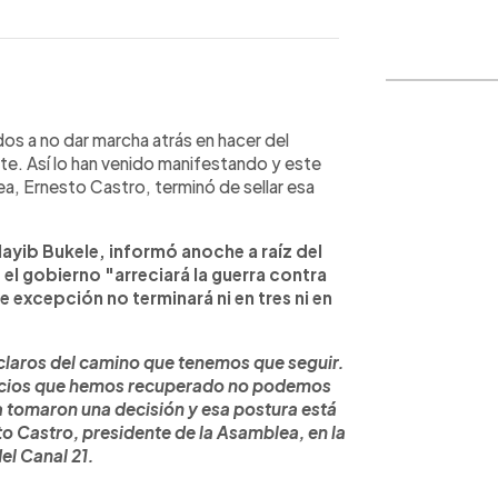
WhatsApp
Copiar link
s a no dar marcha atrás en hacer del
. Así lo han venido manifestando y este
ea, Ernesto Castro, terminó de sellar esa
Nayib Bukele, informó anoche a raíz del
 el gobierno "arreciará la guerra contra
e excepción no terminará ni en tres ni en
laros del camino que tenemos que seguir.
acios que hemos recuperado no podemos
a tomaron una decisión y esa postura está
 Castro, presidente de la Asamblea, en la
el Canal 21.