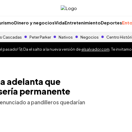
urismo
Dinero y negocios
Vida
Entretenimiento
Deportes
Ento
s Cascadas
Peter Parker
Nativos
Negocios
Centro Histór
 pasado! 🚀 Da el salto a la nueva versión de
elsalvador.com
. Te invitam
a adelanta que
sería permanente
denunciado a pandilleros quedarían