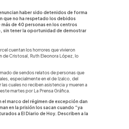
denuncian haber sido detenidos de forma
men que no ha respetado los debidos
 más de 40 personas en los centros
o, sin tener la oportunidad de demostrar
árcel cuentan los horrores que vivieron
ón de Cristosal, Ruth Eleonora López, lo
rmado de sendos relatos de personas que
nales, especialmente en el de Izalco, del
as cuales no reciben asistencia y mueren a
 este martes por La Prensa Gráfica.
n el marco del régimen de excepción dan
man en la prisión los sacan cuando “ya
rados a El Diario de Hoy. Describen a la