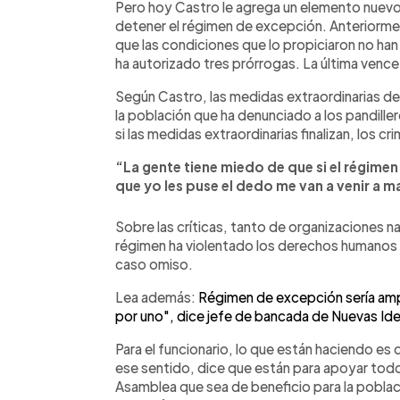
Pero hoy Castro le agrega un elemento nuevo a
detener el régimen de excepción. Anteriorme
que las condiciones que lo propiciaron no h
ha autorizado tres prórrogas. La última vence 
Según Castro, las medidas extraordinarias d
la población que ha denunciado a los pandill
si las medidas extraordinarias finalizan, los c
“La gente tiene miedo de que si el régimen
que yo les puse el dedo me van a venir a 
Sobre las críticas, tanto de organizaciones n
régimen ha violentado los derechos humanos de
caso omiso.
Lea además:
Régimen de excepción sería amp
por uno", dice jefe de bancada de Nuevas Id
Para el funcionario, lo que están haciendo es 
ese sentido, dice que están para apoyar todo
Asamblea que sea de beneficio para la poblac