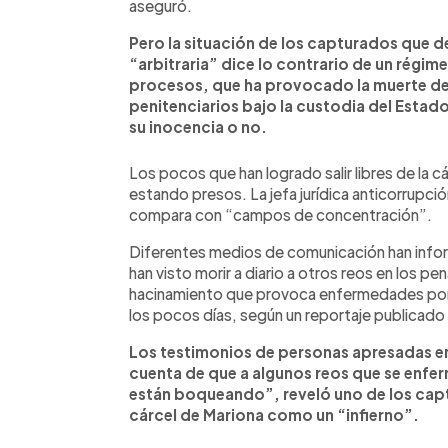
aseguró.
Pero la situación de los capturados que 
“arbitraria” dice lo contrario de un régi
procesos, que ha provocado la muerte de
penitenciarios bajo la custodia del Estad
su inocencia o no.
Los pocos que han logrado salir libres de la c
estando presos. La jefa jurídica anticorrupci
compara con “campos de concentración”.
Diferentes medios de comunicación han info
han visto morir a diario a otros reos en los pe
hacinamiento que provoca enfermedades por l
los pocos días, según un reportaje publicado
Los testimonios de personas apresadas e
cuenta de que a algunos reos que se enfer
están boqueando”, reveló uno de los captu
cárcel de Mariona como un “infierno”.