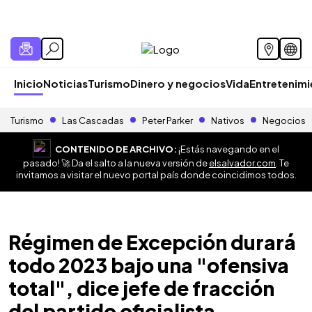
Inicio
Noticias
Turismo
Dinero y negocios
Vida
Entretenim
Turismo
Las Cascadas
Peter Parker
Nativos
Negocios
CONTENIDO DE ARCHIVO:
¡Estás navegando en el
pasado! 🚀 Da el salto a la nueva versión de
elsalvador.com
. Te
invitamos a visitar el nuevo portal país donde coincidimos todos.
Régimen de Excepción durará
todo 2023 bajo una "ofensiva
total", dice jefe de fracción
del partido oficialista