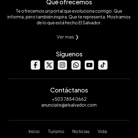
Qué ofrecemos
Te ofrecemos un portal que evoluciona contigo. Que
informa, pero también inspira. Que te representa. Mostramos
de lo que está hecho El Salvador.
Ver mas ❯
Síguenos
Contáctanos
+503 7854 0662
anunciate@elsalvador.com
Inicio
Turismo
Noticias
Vida