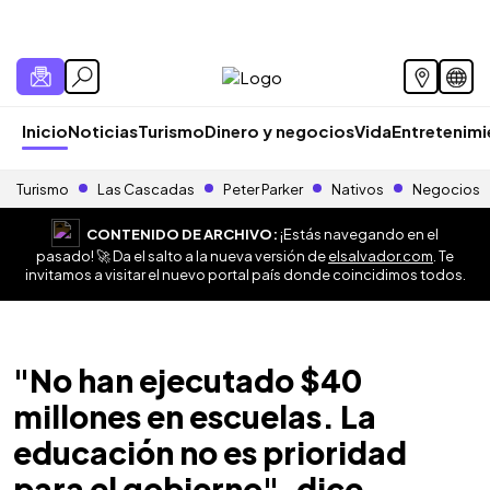
Inicio
Noticias
Turismo
Dinero y negocios
Vida
Entretenim
Turismo
Las Cascadas
Peter Parker
Nativos
Negocios
CONTENIDO DE ARCHIVO:
¡Estás navegando en el
pasado! 🚀 Da el salto a la nueva versión de
elsalvador.com
. Te
invitamos a visitar el nuevo portal país donde coincidimos todos.
"No han ejecutado $40
millones en escuelas. La
educación no es prioridad
para el gobierno", dice