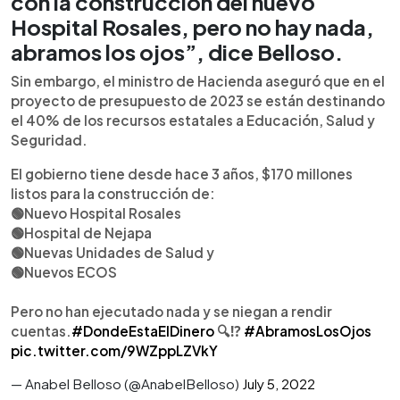
con la construcción del nuevo
Hospital Rosales, pero no hay nada,
abramos los ojos”, dice Belloso.
Sin embargo, el ministro de Hacienda aseguró que en el
proyecto de presupuesto de 2023 se están destinando
el 40% de los recursos estatales a Educación, Salud y
Seguridad.
El gobierno tiene desde hace 3 años, $170 millones
listos para la construcción de:
🟢Nuevo Hospital Rosales
🟢Hospital de Nejapa
🟢Nuevas Unidades de Salud y
🟢Nuevos ECOS
Pero no han ejecutado nada y se niegan a rendir
cuentas.
#DondeEstaElDinero
🔍⁉️
#AbramosLosOjos
pic.twitter.com/9WZppLZVkY
— Anabel Belloso (@AnabelBelloso)
July 5, 2022