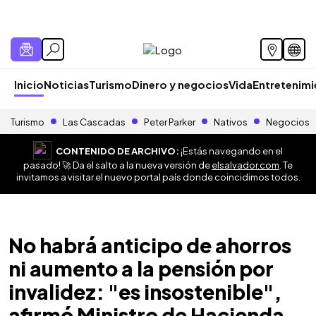
Inicio
Noticias
Turismo
Dinero y negocios
Vida
Entretenim
Turismo
Las Cascadas
Peter Parker
Nativos
Negocios
CONTENIDO DE ARCHIVO:
¡Estás navegando en el
pasado! 🚀 Da el salto a la nueva versión de
elsalvador.com
. Te
invitamos a visitar el nuevo portal país donde coincidimos todos.
No habrá anticipo de ahorros
ni aumento a la pensión por
invalidez: "es insostenible",
afirmó Ministro de Hacienda