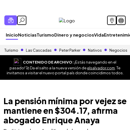
Inicio
Noticias
Turismo
Dinero y negocios
Vida
Entretenim
Turismo
Las Cascadas
Peter Parker
Nativos
Negocios
CONTENIDO DE ARCHIVO:
¡Estás navegando en el
pasado! 🚀 Da el salto a la nueva versión de
elsalvador.com
. Te
invitamos a visitar el nuevo portal país donde coincidimos todos.
La pensión mínima por vejez se
mantiene en $304.17, afirma
abogado Enrique Anaya