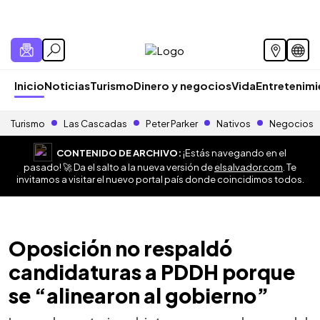
Inicio
Noticias
Turismo
Dinero y negocios
Vida
Entretenim
Turismo
Las Cascadas
Peter Parker
Nativos
Negocios
CONTENIDO DE ARCHIVO:
¡Estás navegando en el
pasado! 🚀 Da el salto a la nueva versión de
elsalvador.com
. Te
invitamos a visitar el nuevo portal país donde coincidimos todos.
Oposición no respaldó
candidaturas a PDDH porque
se “alinearon al gobierno”