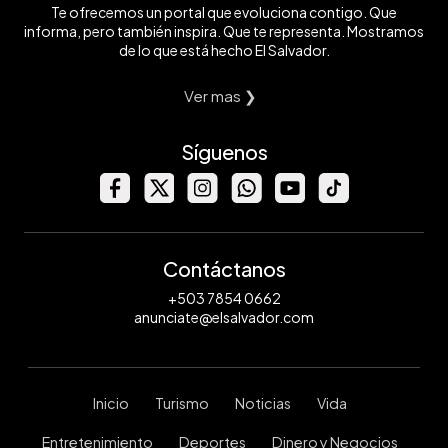
Te ofrecemos un portal que evoluciona contigo. Que
informa, pero también inspira. Que te representa. Mostramos
de lo que está hecho El Salvador.
Ver mas ❯
Síguenos
Contáctanos
+503 7854 0662
anunciate@elsalvador.com
Inicio
Turismo
Noticias
Vida
Entretenimiento
Deportes
Dinero y Negocios