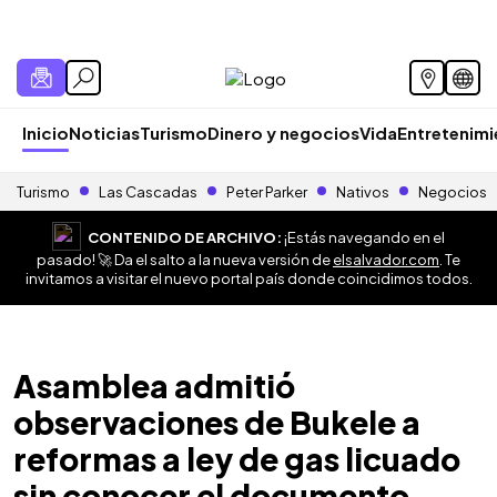
Inicio
Noticias
Turismo
Dinero y negocios
Vida
Entretenim
Turismo
Las Cascadas
Peter Parker
Nativos
Negocios
CONTENIDO DE ARCHIVO:
¡Estás navegando en el
pasado! 🚀 Da el salto a la nueva versión de
elsalvador.com
. Te
invitamos a visitar el nuevo portal país donde coincidimos todos.
Asamblea admitió
observaciones de Bukele a
reformas a ley de gas licuado
sin conocer el documento