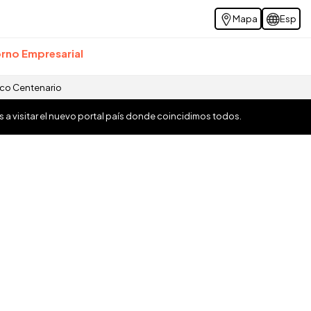
Mapa
Esp
rno Empresarial
ico Centenario
os a visitar el nuevo portal país donde coincidimos todos.