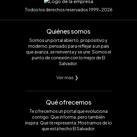
Todos los derechos reservados 1999-2026
Quiénes somos
Somos un portal abierto, propositivo y
moderno, pensado para reflejar a un país
que avanza, se reinventa y se une. Somos el
punto de conexión con lo mejor de El
Salvador.
Ver mas ❯
Qué ofrecemos
Te ofrecemos un portal que evoluciona
contigo. Que informa, pero también
inspira. Que te representa. Mostramos de lo
que está hecho El Salvador.