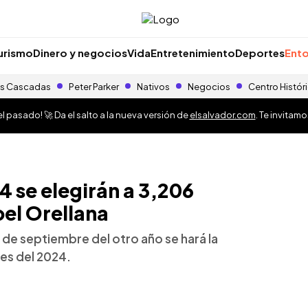
urismo
Dinero y negocios
Vida
Entretenimiento
Deportes
Ento
s Cascadas
Peter Parker
Nativos
Negocios
Centro Histór
 pasado! 🚀 Da el salto a la nueva versión de
elsalvador.com
. Te invitam
4 se elegirán a 3,206
oel Orellana
 de septiembre del otro año se hará la
es del 2024.