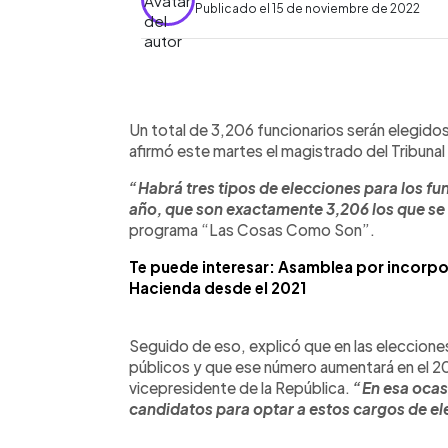
Publicado el 15 de noviembre de 2022
0:00
Facebook
Twitter
►
Escuchar artículo
Un total de 3,206 funcionarios serán elegidos
afirmó este martes el magistrado del Tribunal
“Habrá tres tipos de elecciones para los fu
año, que son exactamente 3,206 los que se 
programa “Las Cosas Como Son”.
Te puede interesar: Asamblea por incorpo
Hacienda desde el 2021
Seguido de eso, explicó que en las elecciones
públicos y que ese número aumentará en el 20
vicepresidente de la República.
“En esa oca
candidatos para optar a estos cargos de e