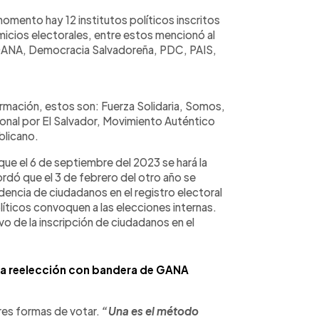
omento hay 12 institutos políticos inscritos
omicios electorales, entre estos mencionó al
GANA, Democracia Salvadoreña, PDC, PAIS,
rmación, estos son: Fuerza Solidaria, Somos,
nal por El Salvador, Movimiento Auténtico
blicano.
que el 6 de septiembre del 2023 se hará la
rdó que el 3 de febrero del otro año se
encia de ciudadanos en el registro electoral
olíticos convoquen a las elecciones internas.
ivo de la inscripción de ciudadanos en el
á a reelección con bandera de GANA
res formas de votar.
“Una es el método