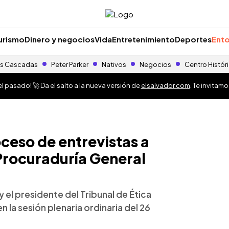
urismo
Dinero y negocios
Vida
Entretenimiento
Deportes
Ento
s Cascadas
Peter Parker
Nativos
Negocios
Centro Histór
 pasado! 🚀 Da el salto a la nueva versión de
elsalvador.com
. Te invitam
oceso de entrevistas a
 Procuraduría General
y el presidente del Tribunal de Ética
 la sesión plenaria ordinaria del 26