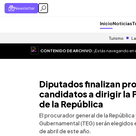
Newsletter
Inicio
Noticias
T
Turismo
La
CONTENIDO DE ARCHIVO:
¡Estás navegando en el
Diputados finalizan pr
candidatos a dirigir la
de la República
El procurador general de la República 
Gubernamental (TEG) serán elegidos en
de abril de este año.