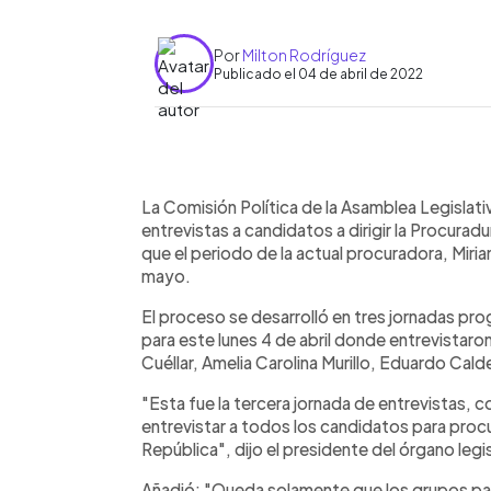
Por
Milton Rodríguez
Publicado el 04 de abril de 2022
0:00
Facebook
Twitter
►
Escuchar artículo
La Comisión Política de la Asamblea Legislativ
entrevistas a candidatos a dirigir la Procurad
que el periodo de la actual procuradora, Miria
mayo.
El proceso se desarrolló en tres jornadas pr
para este lunes 4 de abril donde entrevistaro
Cuéllar, Amelia Carolina Murillo, Eduardo Cald
"Esta fue la tercera jornada de entrevistas,
entrevistar a todos los candidatos para proc
República", dijo el presidente del órgano legi
Añadió: "Queda solamente que los grupos p