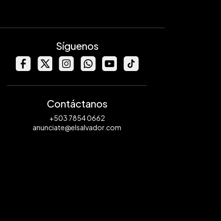
Síguenos
Contáctanos
+503 7854 0662
anunciate@elsalvador.com