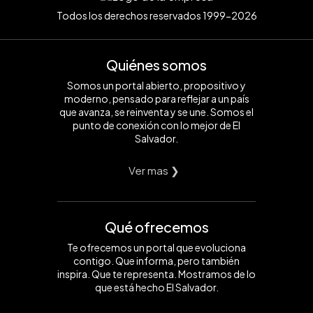
Todos los derechos reservados 1999-2026
Quiénes somos
Somos un portal abierto, propositivo y
moderno, pensado para reflejar a un país
que avanza, se reinventa y se une. Somos el
punto de conexión con lo mejor de El
Salvador.
Ver mas ❯
Qué ofrecemos
Te ofrecemos un portal que evoluciona
contigo. Que informa, pero también
inspira. Que te representa. Mostramos de lo
que está hecho El Salvador.