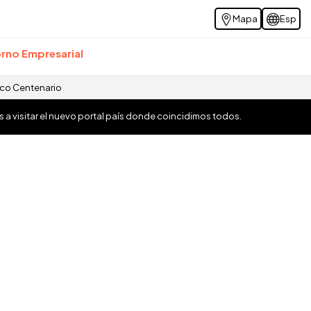
Mapa
Esp
rno Empresarial
ico Centenario
os a visitar el nuevo portal país donde coincidimos todos.