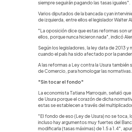
siempre seguirán pagando las tasas iguales".
Varios diputados de la bancada cyan intervini
de izquierda, entre ellos el legislador Walter 
"La oposición dice que estas reformas son u
ellos, porque nunca hicieron nada", indicó Al
Según los legisladores, la ley data de 2013 y 
cuando el país ha sido afectado por la pand
A las reformas a Ley contra la Usura también 
de Comercio, para homologar las normativas
"Sin tocar el fondo"
La economista Tatiana Marroquin, señaló que 
de Usura porque el corazón de dicha normativ
estas se establecen a través del multiplicado
"El fondo de eso (Ley de Usura) no se toca,
incluso hay argumentos muy fuertes del Banc
modificarla (tasas máximas) de 1.5 a 1.4", apu