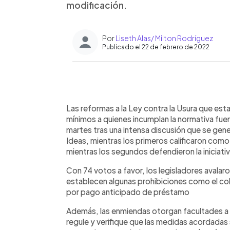
modificación.
Por
Liseth Alas/ Milton Rodríguez
Publicado el 22 de febrero de 2022
0:00
Facebook
Twitter
►
Escuchar artículo
Las reformas a la Ley contra la Usura que est
mínimos a quienes incumplan la normativa fue
martes tras una intensa discusión que se ge
Ideas, mientras los primeros calificaron como
mientras los segundos defendieron la iniciat
Con 74 votos a favor, los legisladores avalaro
establecen algunas prohibiciones como el cob
por pago anticipado de préstamo
Además, las enmiendas otorgan facultades a 
regule y verifique que las medidas acordadas 