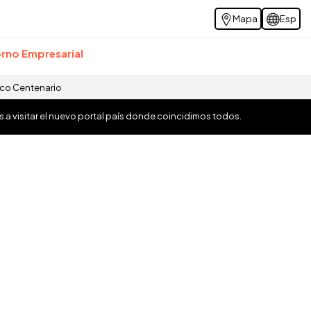
Mapa
Esp
rno Empresarial
ico Centenario
os a visitar el nuevo portal país donde coincidimos todos.