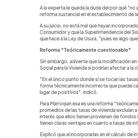
A la experta le queda la duda del por qué "no 
reforma sustancial en el establecimiento de l
A su juicio, no está mal que hayan incorporado
Consumidor y que la Superintendencia del Sis
que hace a la Ley de Usura, "pues es algo qu
Reforma "Teóricamente cuestionable"
Sin embargo, advierte que la modificación en 
Social para la Vivienda si podrían afectar a la 
"En el único punto donde sí se tocan las tasa
forma técnicamente incorrecta que puede cau
lugar de positivos", indicó.
Para Marroquin esa es una reforma "teóricam
promedios de las tasas de vivienda excluían a
interés que ellos tienen provienen de fondos
tienen claras ventajas en cuanto a tasas de in
Explicó que al incorporarlas en el cálculo de i