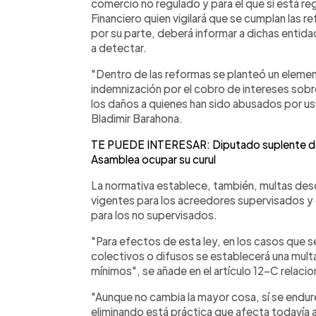
comercio no regulado y para el que sí está re
Financiero quien vigilará que se cumplan las 
por su parte, deberá informar a dichas entida
a detectar.
"Dentro de las reformas se planteó un elemen
indemnización por el cobro de intereses sobre
los daños a quienes han sido abusados por us
Bladimir Barahona.
TE PUEDE INTERESAR: Diputado suplente de M
Asamblea ocupar su curul
La normativa establece, también, multas desd
vigentes para los acreedores supervisados y
para los no supervisados.
"Para efectos de esta ley, en los casos que s
colectivos o difusos se establecerá una mult
mínimos", se añade en el artículo 12-C relacio
"Aunque no cambia la mayor cosa, sí se endure
eliminando está práctica que afecta todavía a 