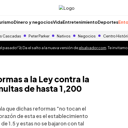
urismo
Dinero y negocios
Vida
Entretenimiento
Deportes
Ento
s Cascadas
Peter Parker
Nativos
Negocios
Centro Histór
 pasado! 🚀 Da el salto a la nueva versión de
elsalvador.com
. Te invitam
mas a la Ley contra la
ultas de hasta 1,200
la que dichas reformas "no tocan el
orazón de esta es el establecimiento
e 1.5 y estas no se bajaron con tal