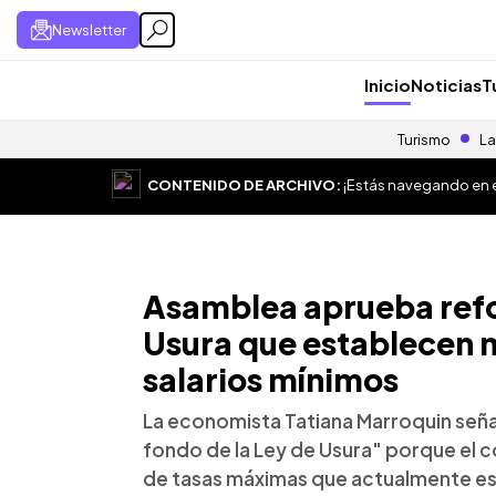
Newsletter
Inicio
Noticias
T
Turismo
La
CONTENIDO DE ARCHIVO:
¡Estás navegando en el
Asamblea aprueba refor
Usura que establecen m
salarios mínimos
La economista Tatiana Marroquin seña
fondo de la Ley de Usura" porque el c
de tasas máximas que actualmente es d