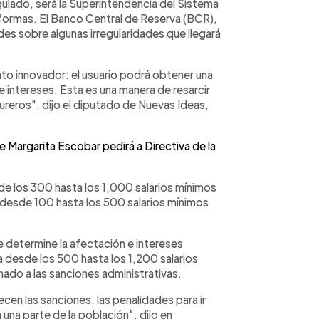
gulado, será la Superintendencia del Sistema
reformas. El Banco Central de Reserva (BCR),
des sobre algunas irregularidades que llegará
to innovador: el usuario podrá obtener una
 intereses. Esta es una manera de resarcir
ureros", dijo el diputado de Nuevas Ideas,
argarita Escobar pedirá a Directiva de la
e los 300 hasta los 1,000 salarios mínimos
 desde 100 hasta los 500 salarios mínimos
e determine la afectación e intereses
a desde los 500 hasta los 1,200 salarios
nado a las sanciones administrativas.
cen las sanciones, las penalidades para ir
una parte de la población", dijo en