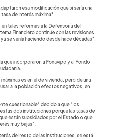
adaptaron esa modificación que si sería una
a tasa de interés máxima".
 en tales reformas a la Defensoría del
tema Financiero continúe con las revisiones
e ya se venía haciendo desde hace décadas".
la que incorporaron a Fonavipo y al Fondo
ciudadanía.
s máximas es en el de vivienda, pero de una
sar a la población efectos negativos, en
ente cuestionable" debido a que "los
 estas dos instituciones porque las tasas de
 que están subsidiados por el Estado o que
terés muy bajas".
nterés del resto de las instituciones, se está