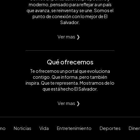
moderno, pensado para reflejar a un país
que avanza, se reinventa y se une. Somos el
punto de conexión con lo mejor de El
Salvador.
Ver mas ❯
Qué ofrecemos
Te ofrecemos un portal que evoluciona
contigo. Que informa, pero también
inspira. Que te representa. Mostramos de lo
que está hecho El Salvador.
Ver mas ❯
smo
Noticias
Vida
Entretenimiento
Deportes
Dine