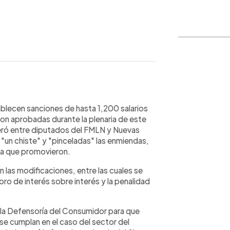
WhatsApp
Copiar link
ablecen sanciones de hasta 1,200 salarios
ron aprobadas durante la plenaria de este
neró entre diputados del FMLN y Nuevas
 "un chiste" y "pinceladas" las enmiendas,
iva que promovieron.
n las modificaciones, entre las cuales se
ro de interés sobre interés y la penalidad
la Defensoría del Consumidor para que
se cumplan en el caso del sector del