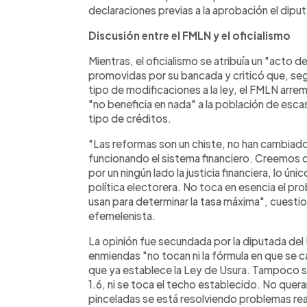
declaraciones previas a la aprobación el dip
Discusión entre el FMLN y el oficialismo
Mientras, el oficialismo se atribuía un "acto d
promovidas por su bancada y criticó que, seg
tipo de modificaciones a la ley, el FMLN arrem
"no beneficia en nada" a la población de esc
tipo de créditos.
"Las reformas son un chiste, no han cambiado
funcionando el sistema financiero. Creemos q
por un ningún lado la justicia financiera, lo ún
política electorera. No toca en esencia el p
usan para determinar la tasa máxima", cuesti
efemelenista.
La opinión fue secundada por la diputada del 
enmiendas "no tocan ni la fórmula en que se ca
que ya establece la Ley de Usura. Tampoco se
1.6, ni se toca el techo establecido. No que
pinceladas se está resolviendo problemas rea