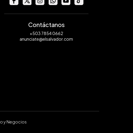
Contáctanos
+503 7854 0662
anunciate@elsalvador.com
ro y Negocios