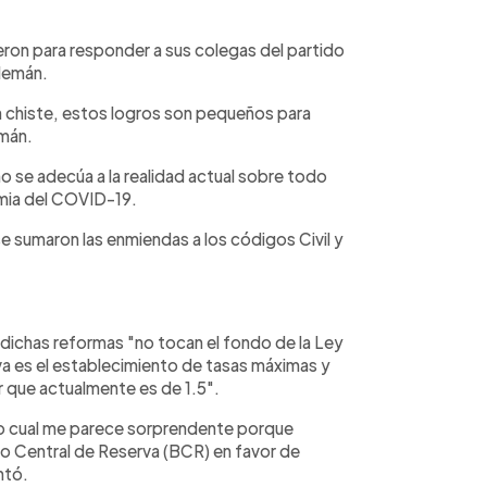
eron para responder a sus colegas del partido
Alemán.
n chiste, estos logros son pequeños para
emán.
no se adecúa a la realidad actual sobre todo
emia del COVID-19.
se sumaron las enmiendas a los códigos Civil y
.
dichas reformas "no tocan el fondo de la Ley
a es el establecimiento de tasas máximas y
r que actualmente es de 1.5".
 lo cual me parece sorprendente porque
o Central de Reserva (BCR) en favor de
ntó.