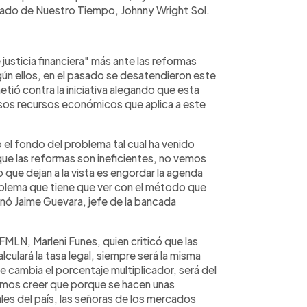
utado de Nuestro Tiempo, Johnny Wright Sol.
e justicia financiera" más ante las reformas
ún ellos, en el pasado se desatendieron este
etió contra la iniciativa alegando que esta
asos recursos económicos que aplica a este
 el fondo del problema tal cual ha venido
ue las reformas son ineficientes, no vemos
ico que dejan a la vista es engordar la agenda
roblema que tiene que ver con el método que
onó Jaime Guevara, jefe de la bancada
FMLN, Marleni Funes, quien criticó que las
lculará la tasa legal, siempre será la misma
 cambia el porcentaje multiplicador, será del
ramos creer que porque se hacen unas
les del país, las señoras de los mercados