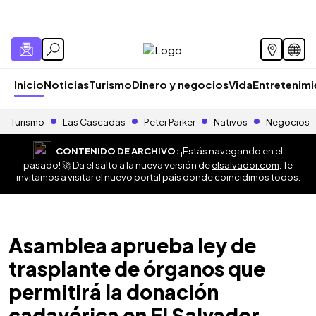
Inicio
Noticias
Turismo
Dinero y negocios
Vida
Entretenim
Turismo
Las Cascadas
Peter Parker
Nativos
Negocios
CONTENIDO DE ARCHIVO:
¡Estás navegando en el
pasado! 🚀 Da el salto a la nueva versión de
elsalvador.com
. Te
invitamos a visitar el nuevo portal país donde coincidimos todos.
Asamblea aprueba ley de
trasplante de órganos que
permitirá la donación
cadavérica en El Salvador