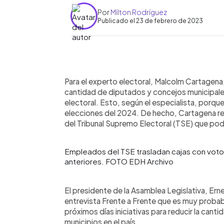
Por
Milton Rodríguez
Publicado el 23 de febrero de 2023
0:00
Facebook
Twitter
►
Escuchar artículo
Para el experto electoral, Malcolm Cartagena,
cantidad de diputados y concejos municipale
electoral. Esto, según el especialista, porque 
elecciones del 2024. De hecho, Cartagena rec
del Tribunal Supremo Electoral (TSE) que pod
Empleados del TSE trasladan cajas con votos
anteriores. FOTO EDH Archivo
El presidente de la Asamblea Legislativa, Erne
entrevista Frente a Frente que es muy proba
próximos días iniciativas para reducir la can
municipios en el país.