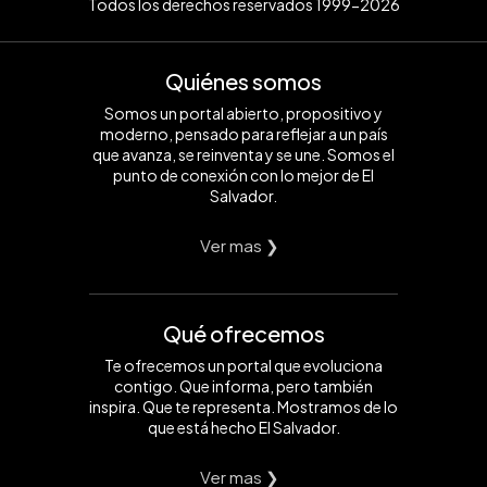
Todos los derechos reservados 1999-2026
Quiénes somos
Somos un portal abierto, propositivo y
moderno, pensado para reflejar a un país
que avanza, se reinventa y se une. Somos el
punto de conexión con lo mejor de El
Salvador.
Ver mas ❯
Qué ofrecemos
Te ofrecemos un portal que evoluciona
contigo. Que informa, pero también
inspira. Que te representa. Mostramos de lo
que está hecho El Salvador.
Ver mas ❯