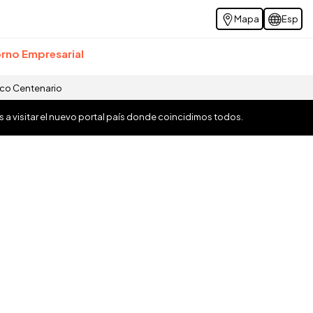
Mapa
Esp
rno Empresarial
ico Centenario
os a visitar el nuevo portal país donde coincidimos todos.