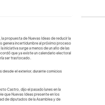
WhatsApp
Copiar link
 la propuesta de Nuevas Ideas de reducir la
s genera incertidumbre al próximo proceso
la iniciativa surge a menos de un año de las
ordó que ya existe un calendario electoral
ría ser trastocado.
 desde el exterior, durante comicios
sto Castro, dijo el pasado lunes en la
ble que Nuevas Ideas presente en los
tidad de diputados de la Asamblea y de