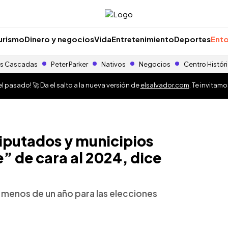
urismo
Dinero y negocios
Vida
Entretenimiento
Deportes
Ento
s Cascadas
Peter Parker
Nativos
Negocios
Centro Histór
 pasado! 🚀 Da el salto a la nueva versión de
elsalvador.com
. Te invitam
iputados y municipios
 de cara al 2024, dice
menos de un año para las elecciones