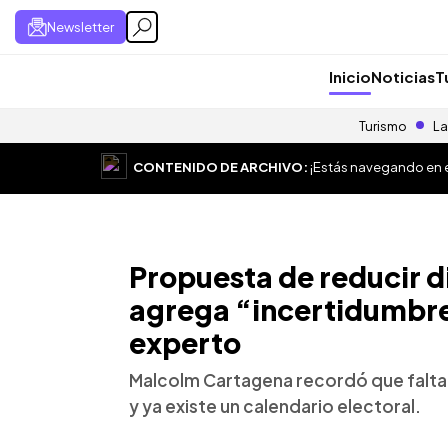
Newsletter
Inicio
Noticias
T
Turismo
La
CONTENIDO DE ARCHIVO:
¡Estás navegando en el
Propuesta de reducir d
agrega “incertidumbre”
experto
Malcolm Cartagena recordó que falta 
y ya existe un calendario electoral.