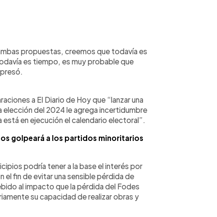
ambas propuestas, creemos que todavía es
 todavía es tiempo, es muy probable que
xpresó.
araciones a El Diario de Hoy que “lanzar una
 elección del 2024 le agrega incertidumbre
 está en ejecución el calendario electoral”.
os golpeará a los partidos minoritarios
cipios podría tener a la base el interés por
 el fin de evitar una sensible pérdida de
debido al impacto que la pérdida del Fodes
riamente su capacidad de realizar obras y