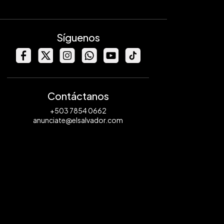
Síguenos
Contáctanos
+503 7854 0662
anunciate@elsalvador.com