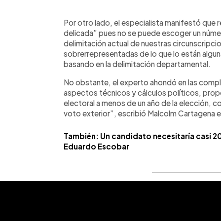
Por otro lado, el especialista manifestó que 
delicada” pues no se puede escoger un número
delimitación actual de nuestras circunscripc
sobrerrepresentadas de lo que lo están algu
basando en la delimitación departamental.
No obstante, el experto ahondó en las compli
aspectos técnicos y cálculos políticos, pro
electoral a menos de un año de la elección, co
voto exterior”, escribió Malcolm Cartagena en
También: Un candidato necesitaría casi 2
Eduardo Escobar