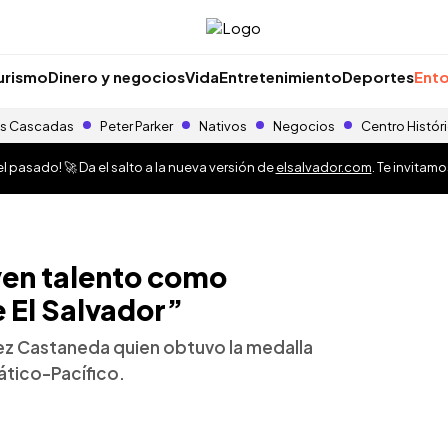
urismo
Dinero y negocios
Vida
Entretenimiento
Deportes
Ento
s Cascadas
Peter Parker
Nativos
Negocios
Centro Histór
 pasado! 🚀 Da el salto a la nueva versión de
elsalvador.com
. Te invitam
ven talento como
 El Salvador”
ez Castaneda quien obtuvo la medalla
ático-Pacífico.