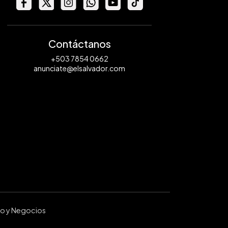
Contáctanos
+503 7854 0662
anunciate@elsalvador.com
ro y Negocios