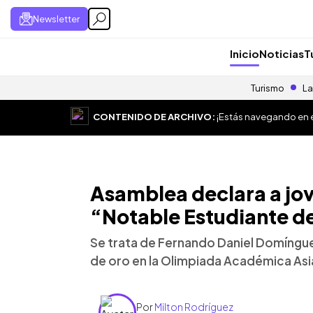
Newsletter
Inicio
Noticias
T
Turismo
La
CONTENIDO DE ARCHIVO:
¡Estás navegando en el
Asamblea declara a jo
“Notable Estudiante de
Se trata de Fernando Daniel Domíngu
de oro en la Olimpiada Académica Asi
Por
Milton Rodríguez