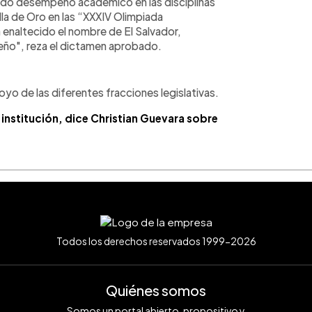
ado desempeño académico en las disciplinas
la de Oro en las “XXXIV Olimpiada
 enaltecido el nombre de El Salvador,
reño", reza el dictamen aprobado.
yo de las diferentes fracciones legislativas.
institución, dice Christian Guevara sobre
Todos los derechos reservados 1999-2026
Quiénes somos
Somos un portal abierto, propositivo y