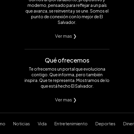
moderno, pensado para reflejar a un país
que avanza, se reinventa y se une. Somos el
punto de conexión con lo mejor de El
Salvador.
Ver mas ❯
Qué ofrecemos
Te ofrecemos un portal que evoluciona
contigo. Que informa, pero también
inspira. Que te representa. Mostramos de lo
que está hecho El Salvador.
Ver mas ❯
smo
Noticias
Vida
Entretenimiento
Deportes
Dine