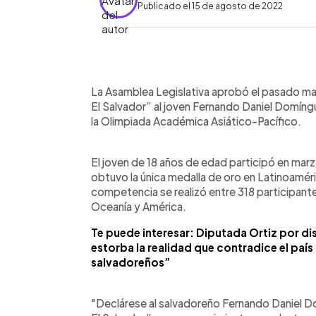
Publicado el 15 de agosto de 2022
0:00
Facebook
Twitter
►
Escuchar artículo
La Asamblea Legislativa aprobó el pasado m
El Salvador” al joven Fernando Daniel Domíng
la Olimpiada Académica Asiático-Pacífico.
El joven de 18 años de edad participó en mar
obtuvo la única medalla de oro en Latinoamérica
competencia se realizó entre 318 participant
Oceanía y América.
Te puede interesar: Diputada Ortiz por di
estorba la realidad que contradice el país
salvadoreños”
"Declárese al salvadoreño Fernando Daniel 