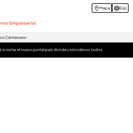
Mapa
Esp
rno Empresarial
ico Centenario
os a visitar el nuevo portal país donde coincidimos todos.