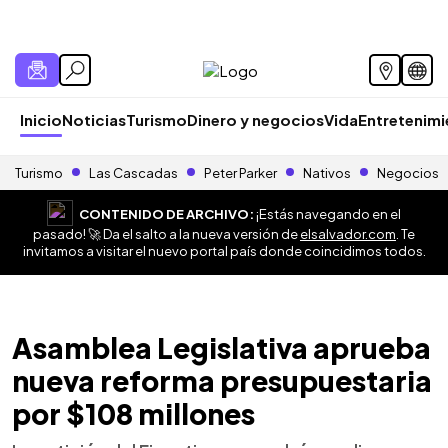
Inicio
Noticias
Turismo
Dinero y negocios
Vida
Entretenim
Turismo
Las Cascadas
Peter Parker
Nativos
Negocios
CONTENIDO DE ARCHIVO:
¡Estás navegando en el
pasado! 🚀 Da el salto a la nueva versión de
elsalvador.com
. Te
invitamos a visitar el nuevo portal país donde coincidimos todos.
Asamblea Legislativa aprueba
nueva reforma presupuestaria
por $108 millones