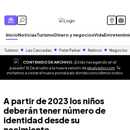
Inicio
Noticias
Turismo
Dinero y negocios
Vida
Entretenim
Turismo
Las Cascadas
Peter Parker
Nativos
Negocios
CONTENIDO DE ARCHIVO:
¡Estás navegando en el
pasado! 🚀 Da el salto a la nueva versión de
elsalvador.com
. Te
invitamos a visitar el nuevo portal país donde coincidimos todos.
A partir de 2023 los niños
deberán tener número de
identidad desde su
nacimiento