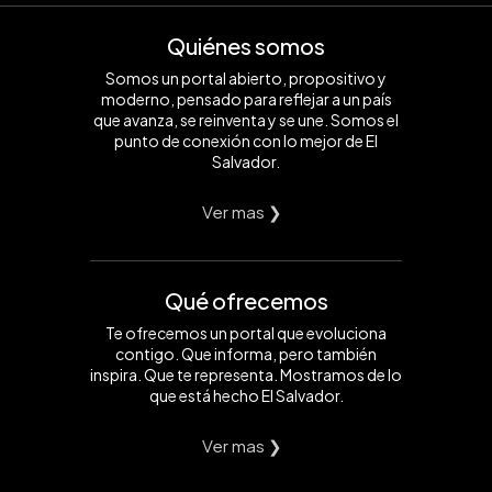
Quiénes somos
Somos un portal abierto, propositivo y
moderno, pensado para reflejar a un país
que avanza, se reinventa y se une. Somos el
punto de conexión con lo mejor de El
Salvador.
Ver mas ❯
Qué ofrecemos
Te ofrecemos un portal que evoluciona
contigo. Que informa, pero también
inspira. Que te representa. Mostramos de lo
que está hecho El Salvador.
Ver mas ❯