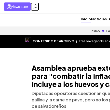
Newsletter
Inicio
Noticias
T
Turismo
La
CONTENIDO DE ARCHIVO:
¡Estás navegando en el
Asamblea aprueba exte
para "combatir la infla
incluye a los huevos y 
Diputadas opositoras cuestionan que 
gallina y la carne de pavo, pero no l
de salvadoreños