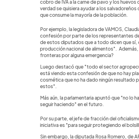
cobro de IVA a la carne de pavo y los huevos d
verdad se quisiera ayudar a los salvadoreños 
que consume la mayoría de la población.
Por ejemplo, la legisladora de VAMOS, Claudi
confesión por parte de los representantes de
de estos diputados que a todo dicen que sí, d
producción nacional de alimentos". Además, cu
fronteras por alguna emergencia?
Luego destacó que "todo el sector agropecua
está viendo esta confesión de que no hay plan
cosmética que no ha dado ningún resultado par
estos".
Más aún, la parlamentaria apuntó que "no lo ha
seguir haciendo" en el futuro.
Por su parte, el jefe de fracción del oficiali
iniciativa es "para seguir protegiendo el bolsil
Sin embargo, la diputada Rosa Romero, de A