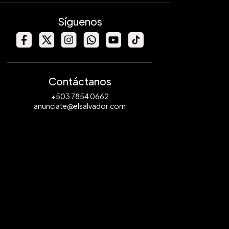
Síguenos
Contáctanos
+503 7854 0662
anunciate@elsalvador.com