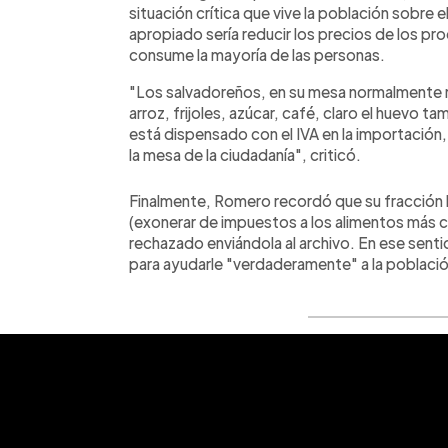
situación crítica que vive la población sobre 
apropiado sería reducir los precios de los p
consume la mayoría de las personas.
"Los salvadoreños, en su mesa normalmente 
arroz, frijoles, azúcar, café, claro el huevo 
está dispensado con el IVA en la importación
la mesa de la ciudadanía", criticó.
Finalmente, Romero recordó que su fracción
(exonerar de impuestos a los alimentos más co
rechazado enviándola al archivo. En ese senti
para ayudarle "verdaderamente" a la població