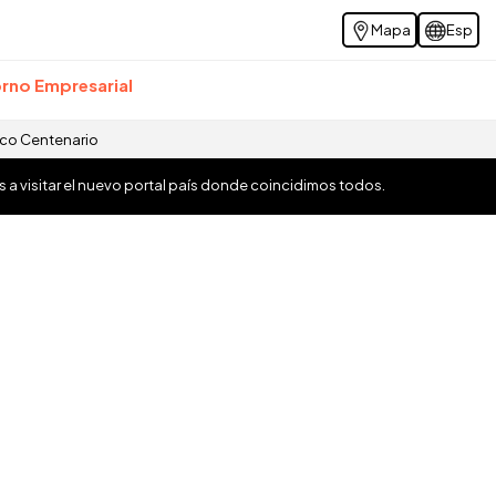
Mapa
Esp
rno Empresarial
ico Centenario
os a visitar el nuevo portal país donde coincidimos todos.