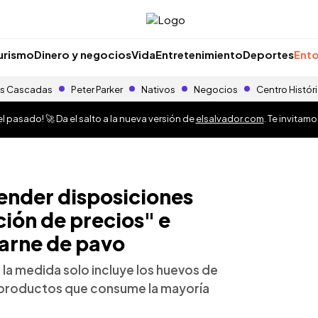
urismo
Dinero y negocios
Vida
Entretenimiento
Deportes
Ento
s Cascadas
Peter Parker
Nativos
Negocios
Centro Histór
 pasado! 🚀 Da el salto a la nueva versión de
elsalvador.com
. Te invitam
nder disposiciones
ción de precios" e
carne de pavo
la medida solo incluye los huevos de
os productos que consume la mayoría