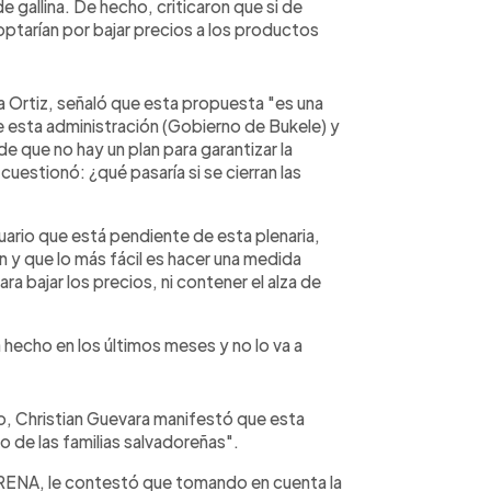
e gallina. De hecho, criticaron que si de
optarían por bajar precios a los productos
a Ortiz, señaló que esta propuesta "es una
 esta administración (Gobierno de Bukele) y
e que no hay un plan para garantizar la
estionó: ¿qué pasaría si se cierran las
rio que está pendiente de esta plenaria,
 y que lo más fácil es hacer una medida
a bajar los precios, ni contener el alza de
 hecho en los últimos meses y no lo va a
smo, Christian Guevara manifestó que esta
lo de las familias salvadoreñas".
RENA, le contestó que tomando en cuenta la