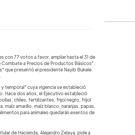
WhatsApp
Copiar link
 con 77 votos a favor, ampliar hasta el 31 de
de Combate a Precios de Productos Básicos".
s" que presentó el presidente Nayib Bukele
.
te y temporal" cuya vigencia se estableció
o. Hace dos años, el Ejecutivo estableció
as, chiles, fertilizantes, frijol negro, frijol
ida, maíz amarillo, maíz blanco, naranjas, papas,
y alimentos para animales quedarán exentos de
itular de Hacienda, Alejandro Zelaya, pide a