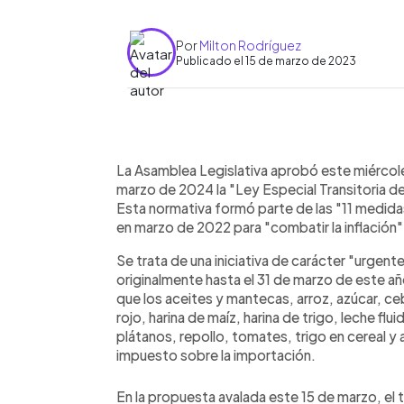
Por
Milton Rodríguez
Publicado el 15 de marzo de 2023
0:00
Facebook
Twitter
►
Escuchar artículo
La Asamblea Legislativa aprobó este miércoles
marzo de 2024 la "Ley Especial Transitoria 
Esta normativa formó parte de las "11 medida
en marzo de 2022 para "combatir la inflación"
Se trata de una iniciativa de carácter "urgen
originalmente hasta el 31 de marzo de este añ
que los aceites y mantecas, arroz, azúcar, ceboll
rojo, harina de maíz, harina de trigo, leche flu
plátanos, repollo, tomates, trigo en cereal 
impuesto sobre la importación.
En la propuesta avalada este 15 de marzo, el t