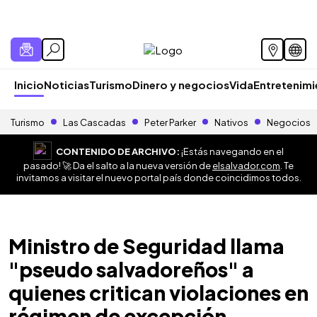
Inicio
Noticias
Turismo
Dinero y negocios
Vida
Entretenim
Turismo
Las Cascadas
Peter Parker
Nativos
Negocios
CONTENIDO DE ARCHIVO:
¡Estás navegando en el
pasado! 🚀 Da el salto a la nueva versión de
elsalvador.com
. Te
invitamos a visitar el nuevo portal país donde coincidimos todos.
Ministro de Seguridad llama
"pseudo salvadoreños" a
quienes critican violaciones en
régimen de excepción