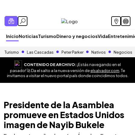
Inicio
Noticias
Turismo
Dinero y negocios
Vida
Entretenim
Turismo
Las Cascadas
Peter Parker
Nativos
Negocios
CONTENIDO DE ARCHIVO:
¡Estás navegando en el
pasado! 🚀 Da el salto a la nueva versión de
elsalvador.com
. Te
invitamos a visitar el nuevo portal país donde coincidimos todos.
Presidente de la Asamblea
promueve en Estados Unidos
imagen de Nayib Bukele