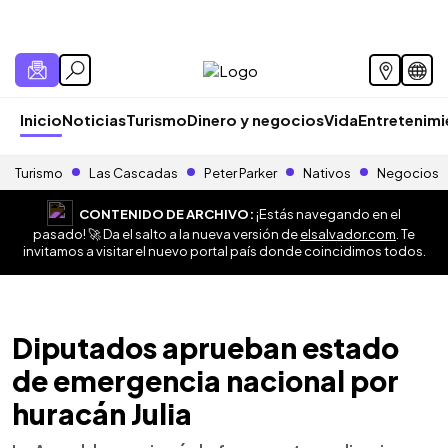
Inicio
Noticias
Turismo
Dinero y negocios
Vida
Entretenim
Turismo
Las Cascadas
Peter Parker
Nativos
Negocios
CONTENIDO DE ARCHIVO:
¡Estás navegando en el
pasado! 🚀 Da el salto a la nueva versión de
elsalvador.com
. Te
invitamos a visitar el nuevo portal país donde coincidimos todos.
Diputados aprueban estado
de emergencia nacional por
huracán Julia