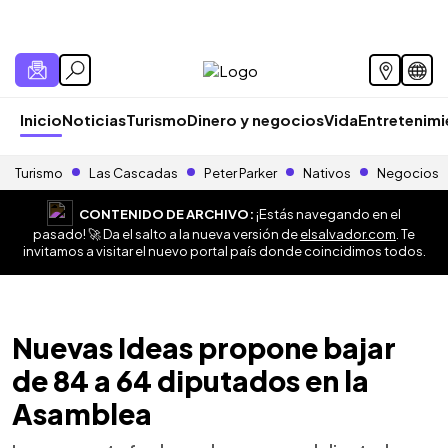
Inicio
Noticias
Turismo
Dinero y negocios
Vida
Entretenim
Turismo
Las Cascadas
Peter Parker
Nativos
Negocios
CONTENIDO DE ARCHIVO:
¡Estás navegando en el
pasado! 🚀 Da el salto a la nueva versión de
elsalvador.com
. Te
invitamos a visitar el nuevo portal país donde coincidimos todos.
Nuevas Ideas propone bajar
de 84 a 64 diputados en la
Asamblea