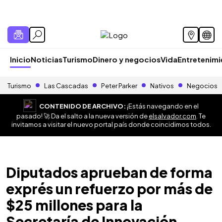
Inicio
Noticias
Turismo
Dinero y negocios
Vida
Entretenim
Turismo
Las Cascadas
Peter Parker
Nativos
Negocios
CONTENIDO DE ARCHIVO:
¡Estás navegando en el
pasado! 🚀 Da el salto a la nueva versión de
elsalvador.com
. Te
invitamos a visitar el nuevo portal país donde coincidimos todos.
Diputados aprueban de forma
exprés un refuerzo por más de
$25 millones para la
Secretaría de Innovación