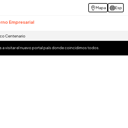
Mapa
Esp
rno Empresarial
ico Centenario
os a visitar el nuevo portal país donde coincidimos todos.