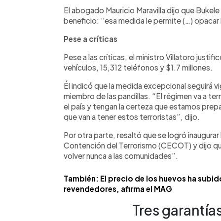
El abogado Mauricio Maravilla dijo que Bukele 
beneficio: “esa medida le permite (…) opaca
Pese a críticas
Pese a las críticas, el ministro Villatoro just
vehículos, 15,312 teléfonos y $1.7 millones.
Él indicó que la medida excepcional seguirá v
miembro de las pandillas. “El régimen va a te
el país y tengan la certeza que estamos prepa
que van a tener estos terroristas”, dijo.
Por otra parte, resaltó que se logró inaugur
Contención del Terrorismo (CECOT) y dijo qu
volver nunca a las comunidades”.
También: El precio de los huevos ha subid
revendedores, afirma el MAG
Tres garantía