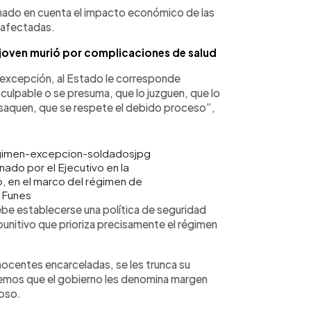
tomado en cuenta el impacto económico de las
 afectadas.
, joven murió por complicaciones de salud
 excepción, al Estado le corresponde
a culpable o se presuma, que lo juzguen, que lo
o saquen, que se respete el debido proceso”,
ado por el Ejecutivo en la
o, en el marco del régimen de
 Funes
ebe establecerse una política de seguridad
 punitivo que prioriza precisamente el régimen
centes encarceladas, se les trunca su
bemos que el gobierno les denomina margen
loso.