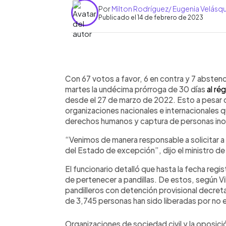
Por
Milton Rodríguez/ Eugenia Velásq
Publicado el 14 de febrero de 2023
0:00
Facebook
Twitter
►
Escuchar artículo
Con 67 votos a favor, 6 en contra y 7 abstenc
martes la undécima prórroga de 30 días
al ré
desde el 27 de marzo de 2022. Esto a pesar 
organizaciones nacionales e internacionales q
derechos humanos y captura de personas in
“Venimos de manera responsable a solicitar a
del Estado de excepción”, dijo el ministro de
El funcionario detalló que hasta la fecha reg
de pertenecer a pandillas. De estos, según V
pandilleros con detención provisional decre
de 3,745 personas han sido liberadas por no 
Organizaciones de sociedad civil y la oposic