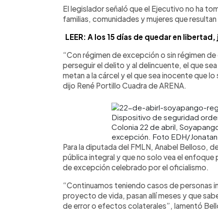
El legislador señaló que el Ejecutivo no ha 
familias, comunidades y mujeres que resultan
LEER: A los 15 días de quedar en libertad
“Con régimen de excepción o sin régimen de
perseguir el delito y al delincuente, el que se
metan a la cárcel y el que sea inocente que l
dijo René Portillo Cuadra de ARENA.
Dispositivo de seguridad orden
Colonia 22 de abril, Soyapang
excepción. Foto EDH/Jonatan
Para la diputada del FMLN, Anabel Belloso, d
pública integral y que no solo vea el enfoque
de excepción celebrado por el oficialismo.
“Continuamos teniendo casos de personas ino
proyecto de vida, pasan allí meses y que sa
de error o efectos colaterales”, lamentó Bel