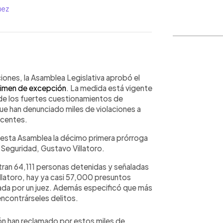
uez
WhatsApp
Copiar link
iones, la Asamblea Legislativa aprobó el
gimen de excepción
. La medida está vigente
de los fuertes cuestionamientos de
ue han denunciado miles de violaciones a
ocentes.
 esta Asamblea la décimo primera prórroga
 Seguridad, Gustavo Villatoro.
istran 64,111 personas detenidas y señaladas
illatoro, hay ya casi 57,000 presuntos
tada por un juez. Además especificó que más
encontrárseles delitos.
ión han reclamado por estos miles de