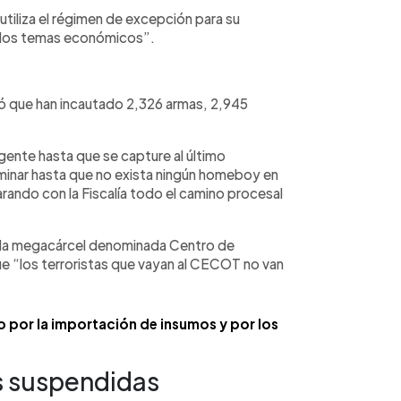
utiliza el régimen de excepción para su
r los temas económicos”.
ificó que han incautado 2,326 armas, 2,945
igente hasta que se capture al último
rminar hasta que no exista ningún homeboy en
rando con la Fiscalía todo el camino procesal
ar la megacárcel denominada Centro de
e “los terroristas que vayan al CECOT no van
o por la importación de insumos y por los
s suspendidas