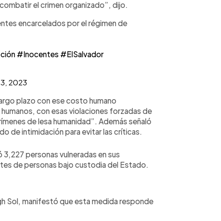
 combatir el crimen organizado”, dijo.
centes encarcelados por el régimen de
ción
#Inocentes
#ElSalvador
13, 2023
 largo plazo con ese costo humano
s humanos, con esas violaciones forzadas de
crímenes de lesa humanidad”. Además señaló
 de intimidación para evitar las críticas.
ró 3,227 personas vulneradas en sus
rtes de personas bajo custodia del Estado.
gh Sol, manifestó que esta medida responde