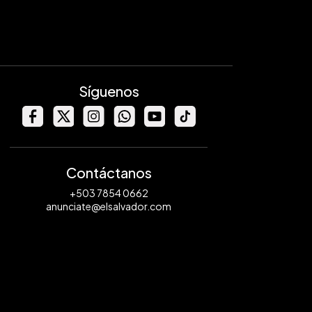
Síguenos
Contáctanos
+503 7854 0662
anunciate@elsalvador.com