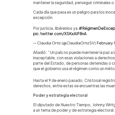
mantener la seguridad, perseguir criminales o
Cada día que pasa es un peligro para los ino
excepción.
Por justicia, libérenlos ya.
#RégimenDeExcep
pic.twitter.com/XSKxAIF8nA
— Claudia Ortiz (@ClaudiaOrtizSV)
February 
Añadió: “Un país no puede mantener la paz a
inaceptable, con esas violaciones a derecho
parte del Estado, de personas detenidas o 
que el gobierno usa el régimen como un método
Hasta el 9 de enero pasado, Cristosal regist
derechos, entre estas se encuentras las mue
Poder y estrategia electoral
El diputado de Nuestro Tiempo, Johnny Writ
a un tema de poder y de estrategia electoral.