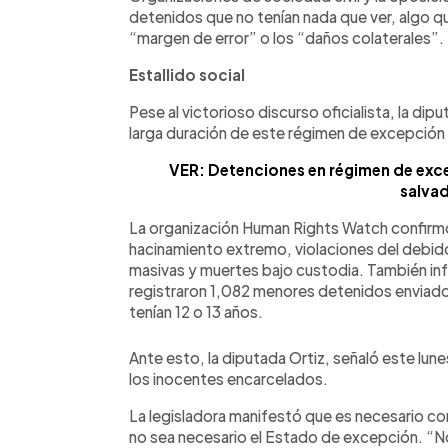
detenidos que no tenían nada que ver, algo qu
“margen de error” o los “daños colaterales”.
Estallido social
Pese al victorioso discurso oficialista, la di
larga duración de este régimen de excepción p
VER: Detenciones en régimen de exce
salva
La organización Human Rights Watch confirmó
hacinamiento extremo, violaciones del debid
masivas y muertes bajo custodia. También i
registraron 1,082 menores detenidos enviados
tenían 12 o 13 años.
Ante esto, la diputada Ortiz, señaló este lun
los inocentes encarcelados.
La legisladora manifestó que es necesario con
no sea necesario el Estado de excepción. “N