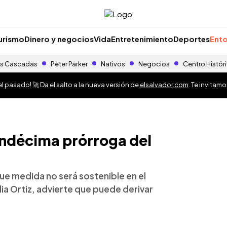
urismo
Dinero y negocios
Vida
Entretenimiento
Deportes
Ento
s Cascadas
Peter Parker
Nativos
Negocios
Centro Histór
 pasado! 🚀 Da el salto a la nueva versión de
elsalvador.com
. Te invitam
ndécima prórroga del
e medida no será sostenible en el
a Ortiz, advierte que puede derivar