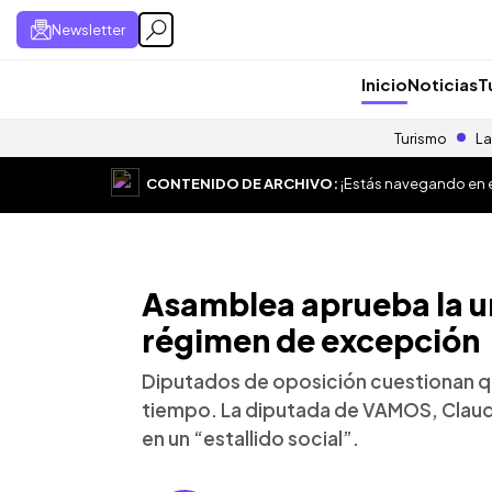
Newsletter
Inicio
Noticias
T
Turismo
La
CONTENIDO DE ARCHIVO:
¡Estás navegando en el
Asamblea aprueba la u
régimen de excepción
Diputados de oposición cuestionan qu
tiempo. La diputada de VAMOS, Claudi
en un “estallido social”.