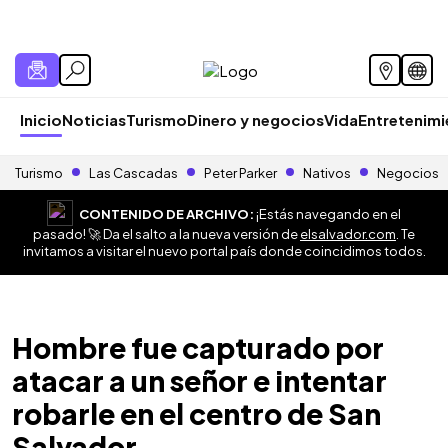
Inicio
Noticias
Turismo
Dinero y negocios
Vida
Entretenim
Turismo
Las Cascadas
Peter Parker
Nativos
Negocios
CONTENIDO DE ARCHIVO:
¡Estás navegando en el
pasado! 🚀 Da el salto a la nueva versión de
elsalvador.com
. Te
invitamos a visitar el nuevo portal país donde coincidimos todos.
Hombre fue capturado por
atacar a un señor e intentar
robarle en el centro de San
Salvador