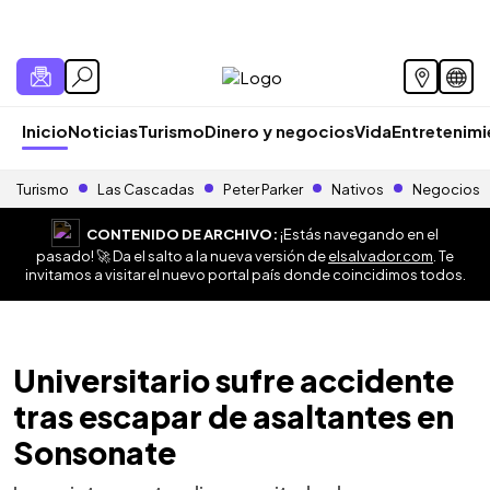
Inicio
Noticias
Turismo
Dinero y negocios
Vida
Entretenim
Turismo
Las Cascadas
Peter Parker
Nativos
Negocios
CONTENIDO DE ARCHIVO:
¡Estás navegando en el
pasado! 🚀 Da el salto a la nueva versión de
elsalvador.com
. Te
invitamos a visitar el nuevo portal país donde coincidimos todos.
Universitario sufre accidente
tras escapar de asaltantes en
Sonsonate